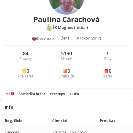
Paulína Cárachová
ŠK Magnus (futbal)
Žena
9 rokov (2017)
Slovensko
84
5190
1
Zápasy
Minúty
Góly
0
0
0
Žltá karta
Druhá ŽK
Karty
Profil
Štatistika hráča
Prestupy
GDPR
Info
Štatistika
hráča
Reg. číslo
Členské
Preukaz
Sezóna
P
1480963
1.7.2025
-
30.6.2026
-