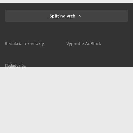
Späť na vrch
Redakcia a kontakty
Vypnutie AdBlock
Sledujte nás:
sportnet.sk
sportnet.sk
Sportnet
sportnet_sk
futbalnet.sk