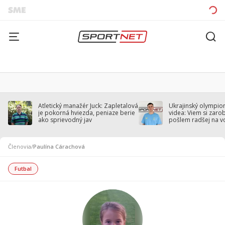
Atletický manažér Juck: Zapletalová
Ukrajinský olympion
je pokorná hviezda, peniaze berie
videa: Viem si zarobi
ako sprievodný jav
pošlem radšej na v
Členovia
/
Paulína Cárachová
Futbal