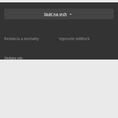
Späť na vrch
Redakcia a kontakty
Vypnutie AdBlock
Sledujte nás:
sportnet.sk
sportnet.sk
Sportnet
sportnet_sk
futbalnet.sk