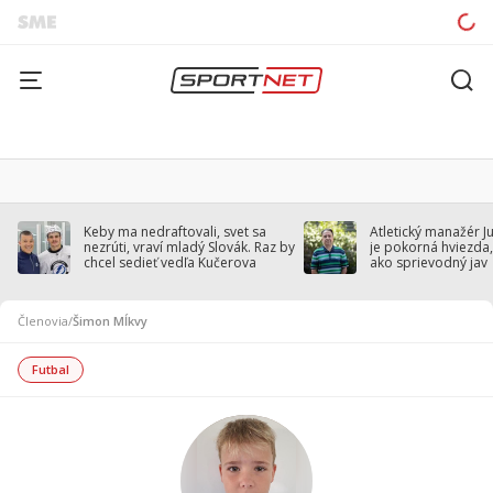
Keby ma nedraftovali, svet sa
Atletický manažér J
nezrúti, vraví mladý Slovák. Raz by
je pokorná hviezda,
chcel sedieť vedľa Kučerova
ako sprievodný jav
Členovia
/
Šimon Mĺkvy
Futbal