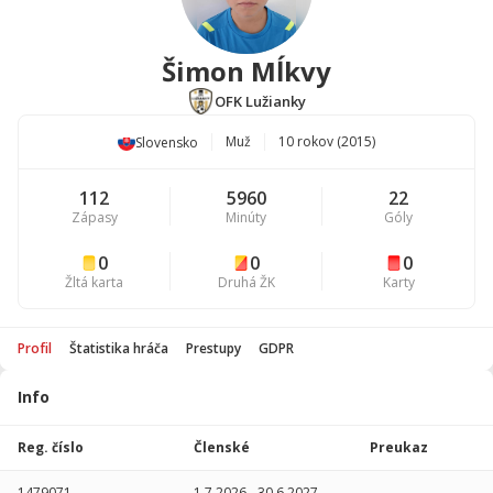
Šimon Mĺkvy
OFK Lužianky
Muž
10 rokov (2015)
Slovensko
112
5960
22
Zápasy
Minúty
Góly
0
0
0
Žltá karta
Druhá ŽK
Karty
Profil
Štatistika hráča
Prestupy
GDPR
Info
Štatistika
hráča
Reg. číslo
Členské
Preukaz
Sezóna
P
1479071
1.7.2026
-
30.6.2027
-