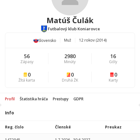
Matúš Čulák
Futbalový klub Koniarovce
Muž
12 rokov (2014)
Slovensko
56
2980
16
Zápasy
Minúty
Góly
0
0
0
Žltá karta
Druhá ŽK
Karty
Profil
Štatistika hráča
Prestupy
GDPR
Info
Štatistika
hráča
Reg. číslo
Členské
Preukaz
Sezóna
P
1472945
1.7.2026
-
30.6.2027
-