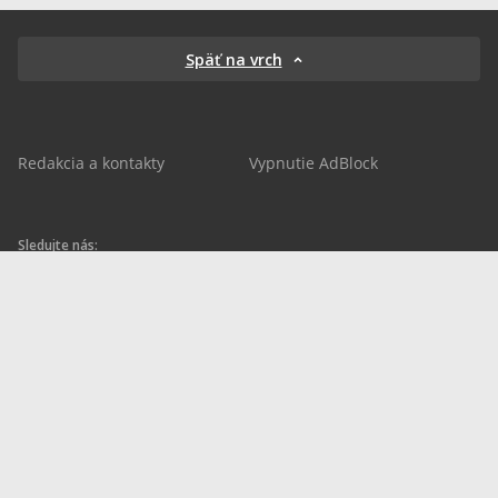
Späť na vrch
Redakcia a kontakty
Vypnutie AdBlock
Sledujte nás:
sportnet.sk
sportnet.sk
Sportnet
sportnet_sk
futbalnet.sk