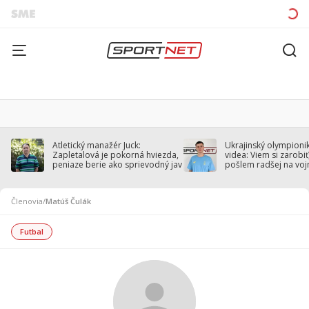
Atletický manažér Juck:
Ukrajinský olympionik
Zapletalová je pokorná hviezda,
videa: Viem si zarobiť,
peniaze berie ako sprievodný jav
pošlem radšej na voj
Členovia
/
Matúš Čulák
Futbal