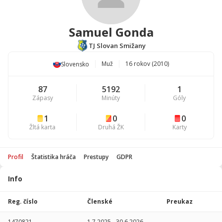
Samuel Gonda
TJ Slovan Smižany
Muž
16 rokov (2010)
Slovensko
87
5192
1
Zápasy
Minúty
Góly
1
0
0
Žltá karta
Druhá ŽK
Karty
Profil
Štatistika hráča
Prestupy
GDPR
Info
Štatistika
hráča
Reg. číslo
Členské
Preukaz
Sezóna
P
1470821
1.7.2025
-
30.6.2026
-