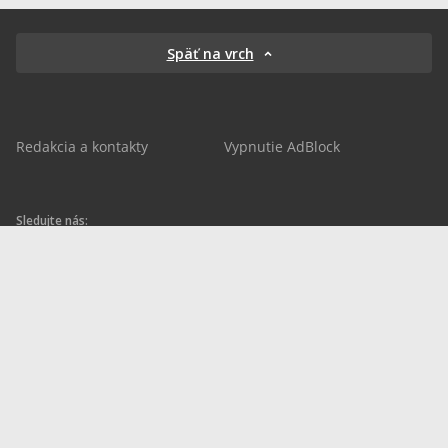
Späť na vrch
Redakcia a kontakty
Vypnutie AdBlock
Sledujte nás:
sportnet.sk
sportnet.sk
Sportnet
sportnet_sk
futbalnet.sk