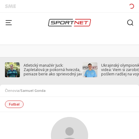
Atletický manažér Juck:
Ukrajinský olympionik
Zapletalová je pokorná hviezda,
videa: Viem si zarobiť,
peniaze berie ako sprievodný jav
pošlem radšej na voj
Členovia
/
Samuel Gonda
Futbal