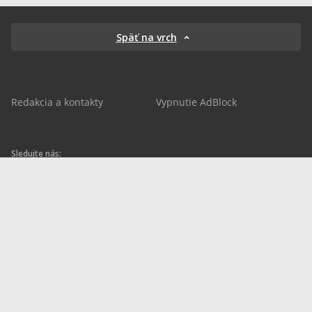
Späť na vrch
Redakcia a kontakty
Vypnutie AdBlock
Sledujte nás:
sportnet.sk
sportnet.sk
Sportnet
sportnet_sk
futbalnet.sk