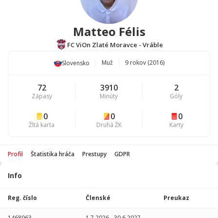
Matteo Félis
FC ViOn Zlaté Moravce - Vráble
Muž
9 rokov (2016)
Slovensko
72
3910
2
Zápasy
Minúty
Góly
0
0
0
Žltá karta
Druhá ŽK
Karty
Profil
Štatistika hráča
Prestupy
GDPR
Info
Štatistika
hráča
Reg. číslo
Členské
Preukaz
Sezóna
P
1468963
1.7.2026
-
30.6.2027
-