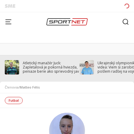
Atletický manažér Juck:
Ukrajinský olympionik
Zapletalová je pokorná hviezda,
videa: Viem si zarobiť,
peniaze berie ako sprievodný jav
pošlem radšej na voj
Členovia
/
Matteo Félis
Futbal