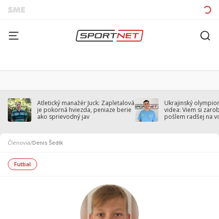
Atletický manažér Juck: Zapletalová
Ukrajinský olympion
je pokorná hviezda, peniaze berie
videa: Viem si zarobi
ako sprievodný jav
pošlem radšej na v
Členovia
/
Denis Šedík
Futbal