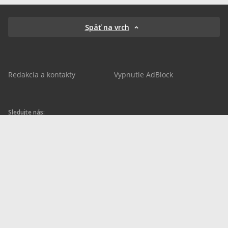
Späť na vrch
Redakcia a kontakty
Vypnutie AdBlock
Sledujte nás:
sportnet.sk
sportnet.sk
Sportnet
sportnet_sk
futbalnet.sk