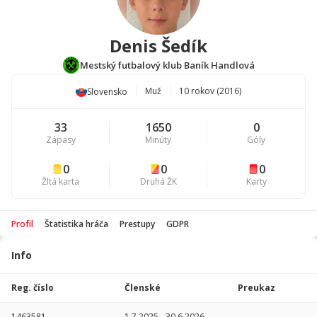
Denis Šedík
Mestský futbalový klub Baník Handlová
Muž
10 rokov (2016)
Slovensko
33
1650
0
Zápasy
Minúty
Góly
0
0
0
Žltá karta
Druhá ŽK
Karty
Profil
Štatistika hráča
Prestupy
GDPR
Info
Štatistika
hráča
Reg. číslo
Členské
Preukaz
Sezóna
P
1463581
1.7.2025
-
30.6.2026
-