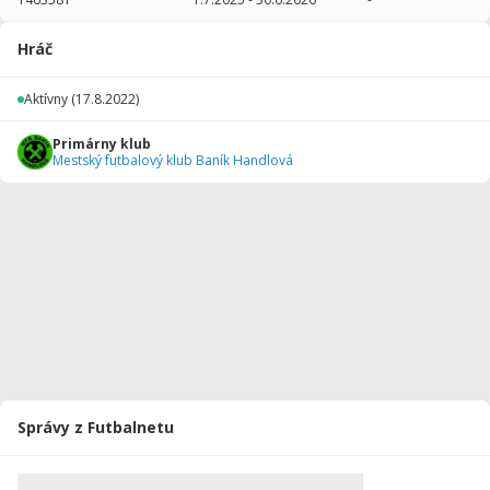
2025/2026
16
800
0
0
0
0
Hráč
2024/2025
12
600
0
0
0
0
Aktívny
(17.8.2022)
2023/2024
5
250
0
0
0
0
Primárny klub
Celkovo
33
1650
0
0
0
0
Mestský futbalový klub Baník Handlová
Správy z Futbalnetu