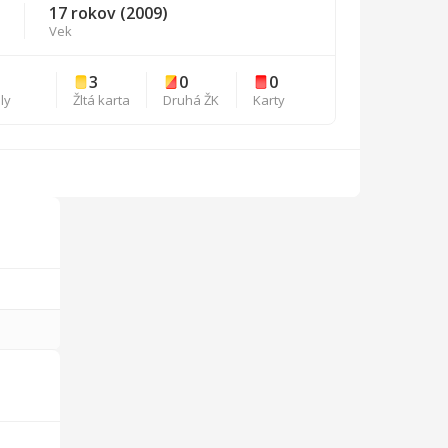
17 rokov (2009)
Vek
1
3
0
0
ly
Žltá karta
Druhá ŽK
Karty