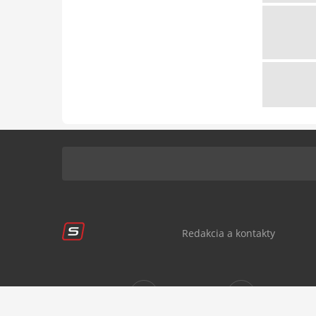
Redakcia a kontakty
Sledujte nás:
sportnet.sk
sportnet.sk