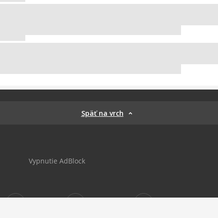
Späť na vrch
Vypnutie AdBlock
Sportnet
sportnet_sk
futbalnet.sk