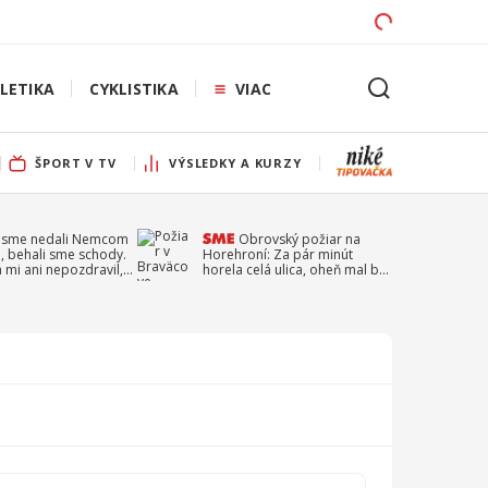
LETIKA
CYKLISTIKA
VIAC
ŠPORT V TV
VÝSLEDKY A KURZY
 sme nedali Nemcom
Obrovský požiar na
, behali sme schody.
Horehroní: Za pár minút
a mi ani nepozdravil,
horela celá ulica, oheň mal byť
a Droppa
založený úmyselne