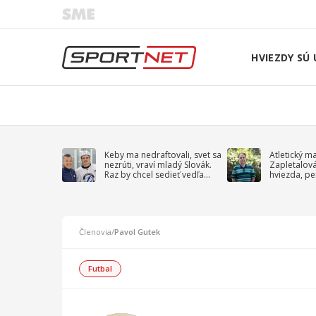
HVIEZDY SÚ 
Keby ma nedraftovali, svet sa
Atletický m
nezrúti, vraví mladý Slovák.
Zapletalov
Raz by chcel sedieť vedľa
hviezda, pe
Kučerova
sprievodný 
Členovia
/
Pavol Gutek
Futbal