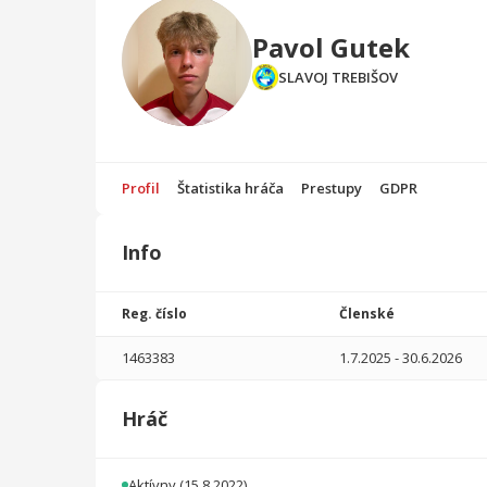
Pavol Gutek
SLAVOJ TREBIŠOV
Profil
Štatistika hráča
Prestupy
GDPR
Info
Štatistika
hráča
Reg. číslo
Členské
Sezóna
P
1463383
1.7.2025
-
30.6.2026
2025/2026
30
2179
4
2
0
0
Hráč
2024/2025
27
1625
6
1
0
0
2023/2024
31
1103
1
0
0
0
Aktívny
(15.8.2022)