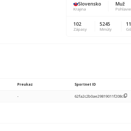
Slovensko
Muž
Krajina
Pohlavie
102
5245
1
Zápasy
Minúty
Gó
Preukaz
Sportnet ID
-
62fa2c2b0ae29819011f208c