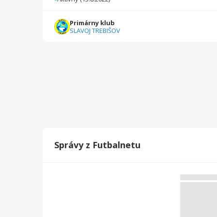
2022/2023
14
338
0
0
0
0
Primárny klub
SLAVOJ TREBIŠOV
Celkovo
102
5245
11
3
0
0
Správy z Futbalnetu