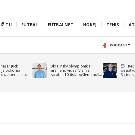
UŽ TU
FUTBAL
FUTBALNET
HOKEJ
TENIS
AT
PODCASTY
anažér Juck:
Ukrajinský olympionik z
Keď
á je pokorná
virálneho videa: Viem si
desiatku
niaze berie ako
zarobiť, 10-tisíc pošlem radšej
Sutter s
jav
na vojnu
spomín