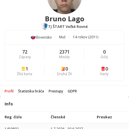
Bruno Lago
TJ ŠTART Veľké Rovné
Muž
14 rokov (2011)
Slovensko
72
2371
0
Zápasy
Minúty
Góly
1
0
0
Žltá karta
Druhá ŽK
Karty
Profil
Štatistika hráča
Prestupy
GDPR
Info
Štatistika
hráča
Reg. číslo
Členské
Preukaz
Sezóna
P
1459892
1.7.2026
-
30.6.2027
-