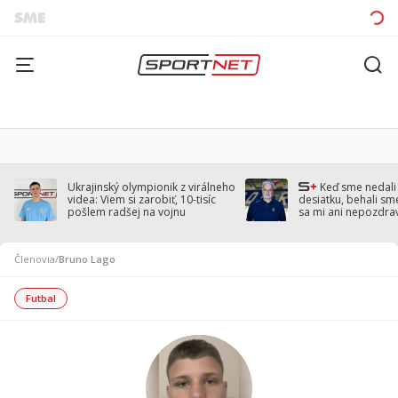
Ukrajinský olympionik z virálneho
Keď sme nedal
videa: Viem si zarobiť, 10-tisíc
desiatku, behali sm
pošlem radšej na vojnu
sa mi ani nepozdra
Droppa
Členovia
/
Bruno Lago
Futbal