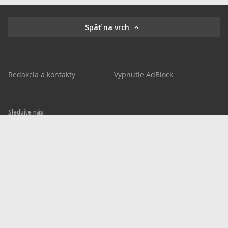
Späť na vrch
Redakcia a kontakty
Vypnutie AdBlock
Sledujte nás:
sportnet.sk
sportnet.sk
Sportnet
sportnet_sk
futbalnet.sk