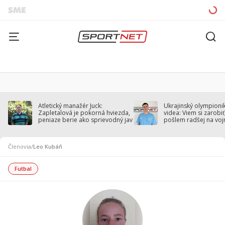
Atletický manažér Juck:
Ukrajinský olympionik
Zapletalová je pokorná hviezda,
videa: Viem si zarobiť,
peniaze berie ako sprievodný jav
pošlem radšej na voj
Členovia
/
Leo Kubáň
Futbal