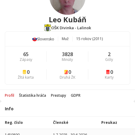
Leo Kubáň
OŠK Divinka - Lalinok
Muž
15 rokov (2011)
Slovensko
65
3828
2
Zápasy
Minúty
Góly
0
0
0
Žltá karta
Druhá ŽK
Karty
Profil
Štatistika hráča
Prestupy
GDPR
Info
Štatistika
hráča
Reg. číslo
Členské
Preukaz
Sezóna
P
1459890
1.7.2025
-
30.6.2026
-