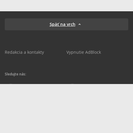
Späť na vrch
Redakcia a kontakty
Vypnutie AdBlock
Sledujte nás:
sportnet.sk
sportnet.sk
Sportnet
sportnet_sk
futbalnet.sk