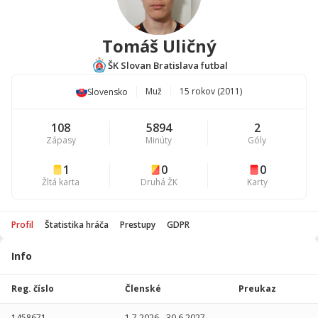
Tomáš Uličný
ŠK Slovan Bratislava futbal
Muž
15 rokov (2011)
Slovensko
108
5894
2
Zápasy
Minúty
Góly
1
0
0
Žltá karta
Druhá ŽK
Karty
Profil
Štatistika hráča
Prestupy
GDPR
Info
Štatistika
hráča
Reg. číslo
Členské
Preukaz
Sezóna
P
1458671
1.7.2026
-
30.6.2027
-