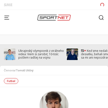
Ukrajinský olympionik z virálneho
Keď sme nedal
videa: Viem si zarobiť, 10-tisíc
desiatku, behali sm
pošlem radšej na vojnu
sa mi ani nepozdra
Droppa
Členovia
/
Tomáš Uličný
Futbal