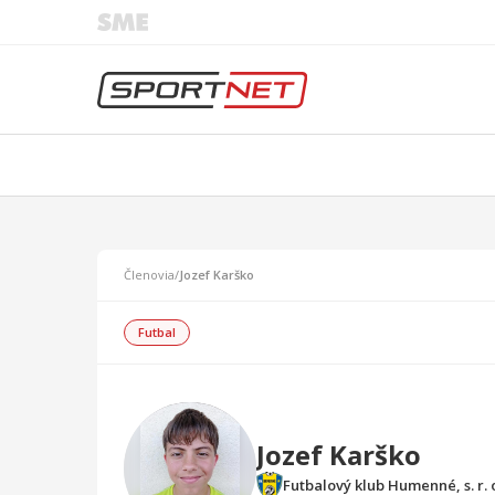
Členovia
/
Jozef Karško
Futbal
Jozef Karško
Futbalový klub Humenné, s. r. 