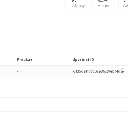
87
5475
7
Zápasy
Minúty
Gó
Preukaz
Sportnet ID
-
6135daff7cd02e36c8febf4d