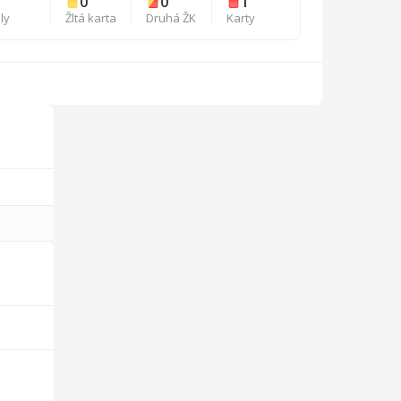
0
0
1
ly
Žltá karta
Druhá ŽK
Karty