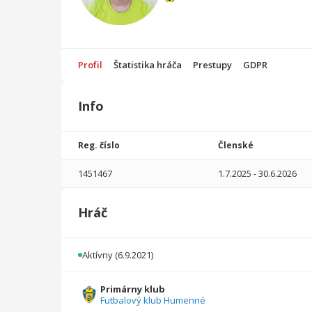
Profil
Štatistika hráča
Prestupy
GDPR
Info
Štatistika
hráča
Reg. číslo
Členské
Sezóna
P
1451467
1.7.2025
-
30.6.2026
2025/2026
25
1745
1
0
0
1
Hráč
2024/2025
16
1120
1
0
0
0
2023/2024
22
1320
5
0
0
0
Aktívny
(6.9.2021)
2022/2023
9
540
0
0
0
0
Primárny klub
Futbalový klub Humenné
2021/2022
15
750
0
0
0
0