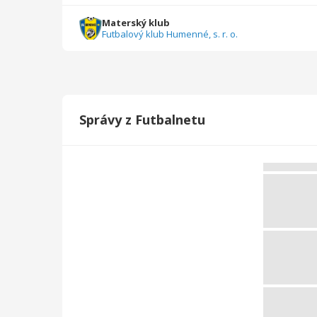
Celkovo
87
5475
7
0
0
1
Materský klub
Futbalový klub Humenné, s. r. o.
Správy z Futbalnetu