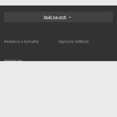
Späť na vrch
Redakcia a kontakty
Vypnutie AdBlock
Sledujte nás:
sportnet.sk
sportnet.sk
Sportnet
sportnet_sk
futbalnet.sk