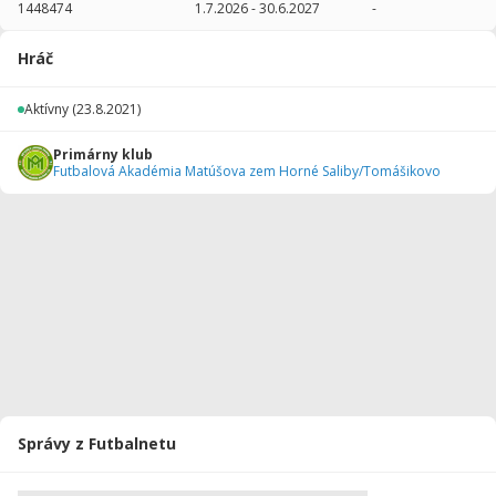
1448474
1.7.2026
-
30.6.2027
-
2025/2026
15
900
3
0
0
0
Hráč
2024/2025
21
1260
0
0
0
0
Aktívny
(23.8.2021)
2023/2024
32
1710
1
0
0
0
Primárny klub
2022/2023
30
1080
0
0
0
0
Futbalová Akadémia Matúšova zem Horné Saliby/Tomášikovo
2021/2022
25
1250
1
0
0
0
Celkovo
123
6200
5
0
0
0
Správy z Futbalnetu