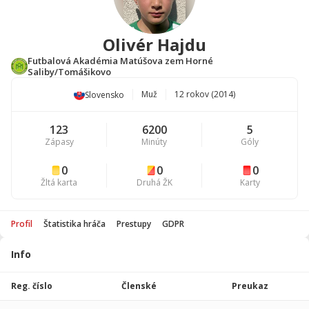
Olivér Hajdu
Futbalová Akadémia Matúšova zem Horné
Saliby/Tomášikovo
Muž
12 rokov (2014)
Slovensko
123
6200
5
Zápasy
Minúty
Góly
0
0
0
Žltá karta
Druhá ŽK
Karty
Profil
Štatistika hráča
Prestupy
GDPR
Info
Štatistika
hráča
Reg. číslo
Členské
Preukaz
Sezóna
P