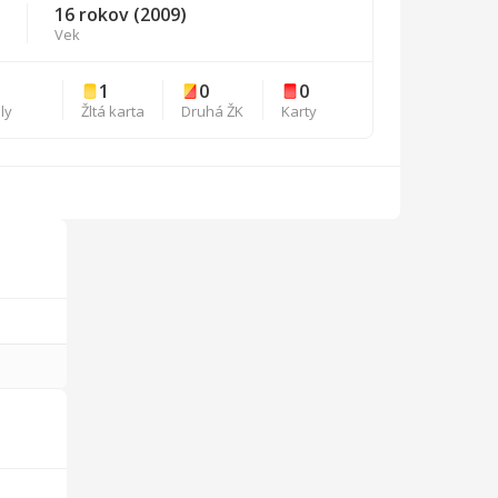
16 rokov (2009)
Vek
1
0
0
ly
Žltá karta
Druhá ŽK
Karty