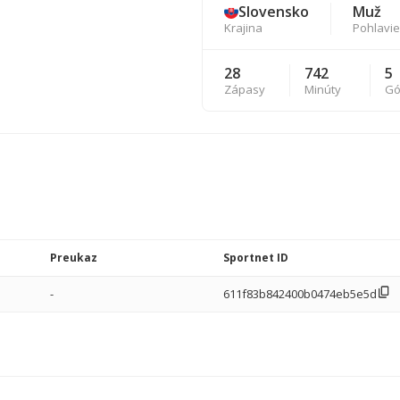
Slovensko
Muž
Krajina
Pohlavie
28
742
5
Zápasy
Minúty
Gó
Preukaz
Sportnet ID
-
611f83b842400b0474eb5e5d