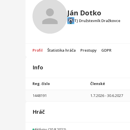
Ján Dotko
TJ Družstevník Dražkovce
Profil
Štatistika hráča
Prestupy
GDPR
Info
Štatistika
hráča
Reg. číslo
Členské
Sezóna
P
1448191
1.7.2026
-
30.6.2027
2025/2026
22
701
5
1
0
0
Hráč
2021/2022
6
41
0
0
0
0
Celkovo
28
742
5
1
0
0
Aktívny
(20.8.2021)