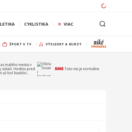
LETIKA
CYKLISTIKA
VIAC
ŠPORT V TV
VÝSLEDKY A KURZY
pas malého mesta v
j súťaži. Hodinu pred
Toto nie je normálne
 už bol štadión
ý