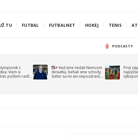
UŽ TU
FUTBAL
FUTBALNET
HOKEJ
TENIS
AT
PODCASTY
olympionik z
Keď sme nedali Nemcom
Prvý zá
idea: Viem si
desiatku, behali sme schody.
najvyšše
-tisíc pošlem radšej
Sutter sa mi ani nepozdravil,
výkopom
spomína Droppa
uzavret