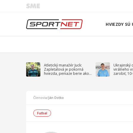
HVIEZDY SÚ 
Atletický manažér Juck:
Ukrajinský 
Zapletalová je pokorná
virálneho v
hviezda, peniaze berie ako
zarobiť, 10
sprievodný jav
na vojnu
Členovia
/
Ján Dotko
Futbal