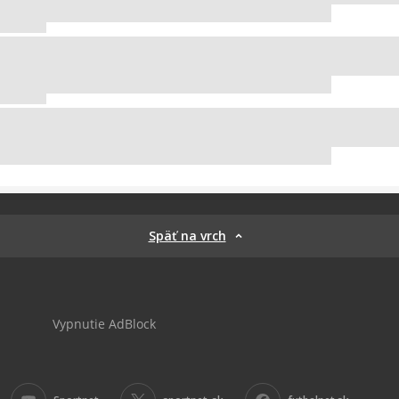
Späť na vrch
Vypnutie AdBlock