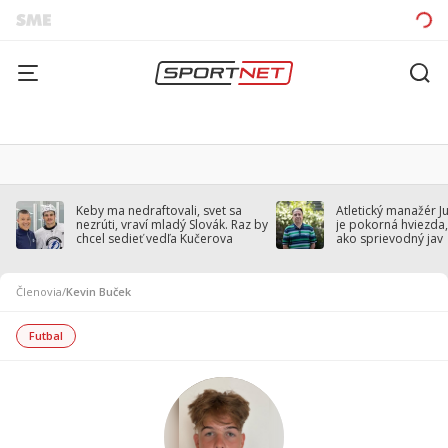
Keby ma nedraftovali, svet sa
Atletický manažér J
nezrúti, vraví mladý Slovák. Raz by
je pokorná hviezda,
chcel sedieť vedľa Kučerova
ako sprievodný jav
Členovia
/
Kevin Buček
Futbal