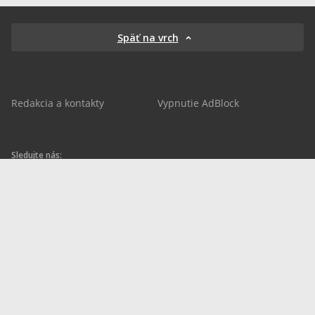
Späť na vrch
Redakcia a kontakty
Vypnutie AdBlock
Sledujte nás:
sportnet.sk
sportnet.sk
Sportnet
sportnet_sk
futbalnet.sk