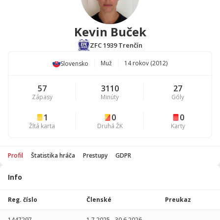
Kevin Buček
ZFC 1939 Trenčín
Muž
14 rokov (2012)
Slovensko
57
3110
27
Zápasy
Minúty
Góly
1
0
0
Žltá karta
Druhá ŽK
Karty
Profil
Štatistika hráča
Prestupy
GDPR
Info
Štatistika
hráča
Reg. číslo
Členské
Preukaz
Sezóna
P
1447297
1.7.2025
-
30.6.2026
-