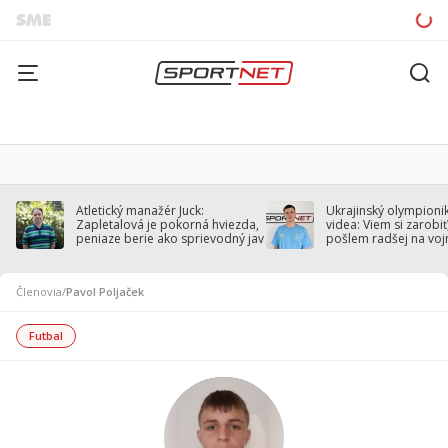
Atletický manažér Juck:
Ukrajinský olympionik
Zapletalová je pokorná hviezda,
videa: Viem si zarobiť,
peniaze berie ako sprievodný jav
pošlem radšej na voj
Členovia
/
Pavol Poljaček
Futbal