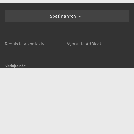
Späť na vrch
Redakcia a kontakty
Vypnutie AdBlock
Sledujte nás:
sportnet.sk
sportnet.sk
Sportnet
sportnet_sk
futbalnet.sk