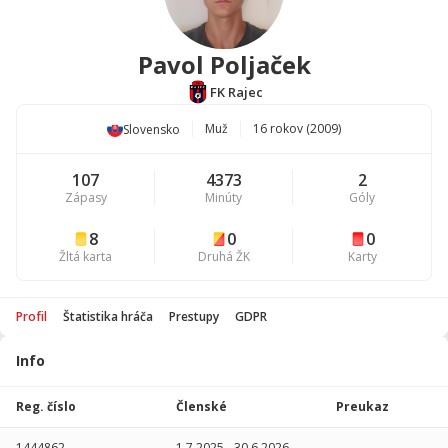
Pavol Poljaček
FK Rajec
Muž
16 rokov (2009)
Slovensko
107
4373
2
Zápasy
Minúty
Góly
8
0
0
Žltá karta
Druhá ŽK
Karty
Profil
Štatistika hráča
Prestupy
GDPR
Info
Štatistika
hráča
Reg. číslo
Členské
Preukaz
Sezóna
P
1444862
1.7.2025
-
30.6.2026
-