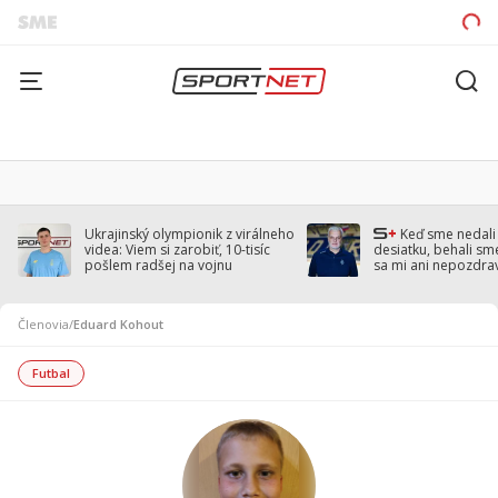
Ukrajinský olympionik z virálneho
Keď sme nedal
videa: Viem si zarobiť, 10-tisíc
desiatku, behali sm
pošlem radšej na vojnu
sa mi ani nepozdra
Droppa
Členovia
/
Eduard Kohout
Futbal