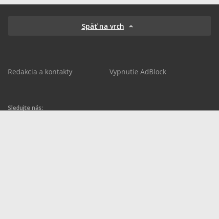
Späť na vrch
Redakcia a kontakty
Vypnutie AdBlock
Sledujte nás:
sportnet.sk
sportnet.sk
Sportnet
sportnet_sk
futbalnet.sk