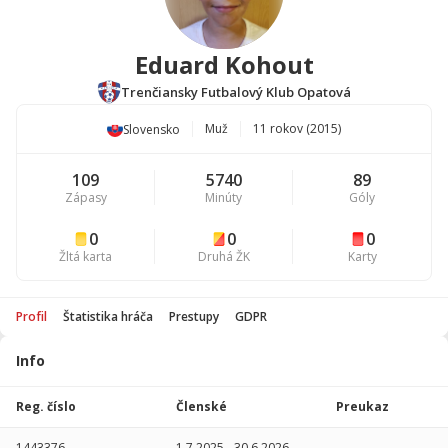
Eduard Kohout
Trenčiansky Futbalový Klub Opatová
Muž
11 rokov (2015)
Slovensko
109
5740
89
Zápasy
Minúty
Góly
0
0
0
Žltá karta
Druhá ŽK
Karty
Profil
Štatistika hráča
Prestupy
GDPR
Info
Štatistika
hráča
Reg. číslo
Členské
Preukaz
Sezóna
P
1443376
1.7.2025
-
30.6.2026
-