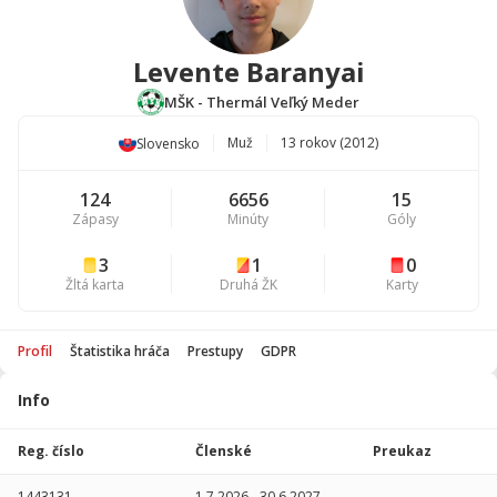
Levente Baranyai
MŠK - Thermál Veľký Meder
Muž
13 rokov (2012)
Slovensko
124
6656
15
Zápasy
Minúty
Góly
3
1
0
Žltá karta
Druhá ŽK
Karty
Profil
Štatistika hráča
Prestupy
GDPR
Info
Štatistika
hráča
Reg. číslo
Členské
Preukaz
Sezóna
P
1443131
1.7.2026
-
30.6.2027
-