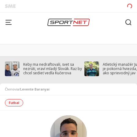
Keby ma nedraftovali, svet sa
Atletický manažér J
nezrúti, vraví mladý Slovák. Raz by
je pokorná hviezda,
chcel sedieť vedľa Kučerova
ako sprievodný jav
Členovia
/
Levente Baranyai
Futbal