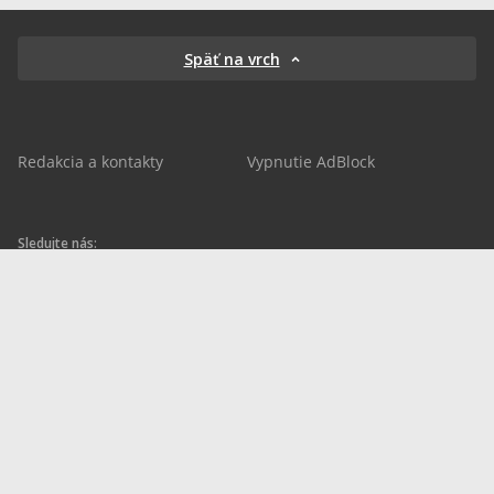
Späť na vrch
Redakcia a kontakty
Vypnutie AdBlock
Sledujte nás:
sportnet.sk
sportnet.sk
Sportnet
sportnet_sk
futbalnet.sk