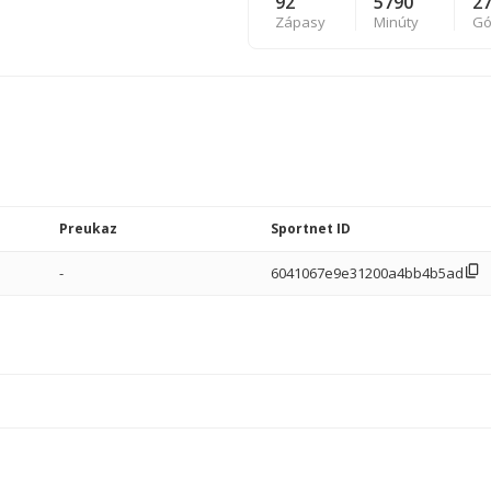
92
5790
2
Zápasy
Minúty
Gó
Preukaz
Sportnet ID
-
6041067e9e31200a4bb4b5ad