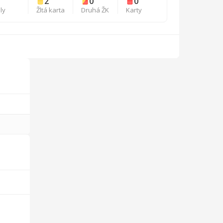
7
2
0
0
ly
Žltá karta
Druhá ŽK
Karty