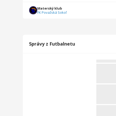
Celkovo
92
5790
27
2
0
0
Materský klub
FK Považská Sokoľ
Správy z Futbalnetu