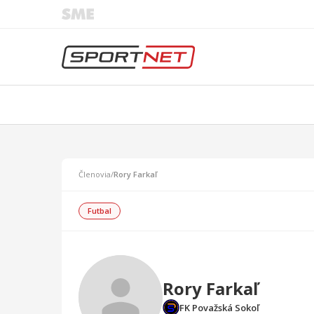
Členovia
/
Rory Farkaľ
Futbal
Rory Farkaľ
FK Považská Sokoľ