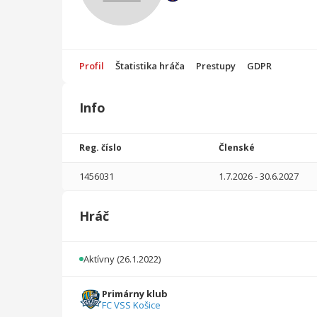
Profil
Štatistika hráča
Prestupy
GDPR
Info
Štatistika
hráča
Reg. číslo
Členské
Sezóna
P
1456031
1.7.2026
-
30.6.2027
2025/2026
21
1470
4
1
0
0
Hráč
2024/2025
19
1180
1
0
0
0
2023/2024
26
1640
8
1
0
0
Aktívny
(26.1.2022)
2022/2023
20
1200
8
0
0
0
Primárny klub
FC VSS Košice
2021/2022
6
300
6
0
0
0