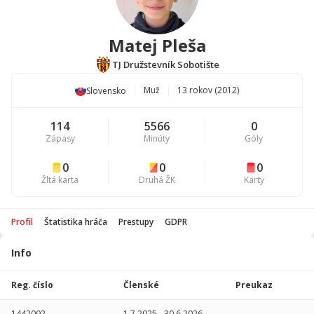
Matej Pleša
TJ Družstevník Sobotište
Muž
13 rokov (2012)
Slovensko
114
5566
0
Zápasy
Minúty
Góly
0
0
0
Žltá karta
Druhá ŽK
Karty
Profil
Štatistika hráča
Prestupy
GDPR
Info
Štatistika
hráča
Reg. číslo
Členské
Preukaz
Sezóna
P
1442092
1.7.2025
-
30.6.2026
-