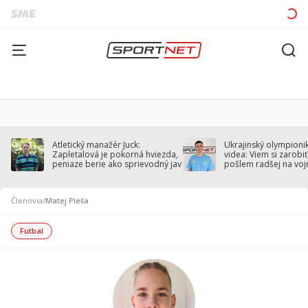
Atletický manažér Juck:
Ukrajinský olympionik
Zapletalová je pokorná hviezda,
videa: Viem si zarobiť,
peniaze berie ako sprievodný jav
pošlem radšej na voj
Členovia
/
Matej Pleša
Futbal