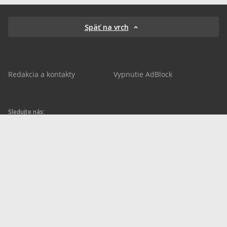
Späť na vrch
Redakcia a kontakty
Vypnutie AdBlock
Sledujte nás:
sportnet.sk
sportnet.sk
Sportnet
sportnet_sk
futbalnet.sk