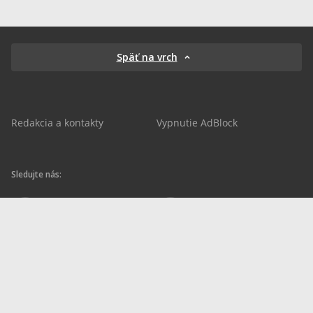
Späť na vrch
Redakcia a kontakty
Vypnutie AdBlock
Sledujte nás:
sportnet.sk
sportnet.sk
Sportnet
sportnet_sk
futbalnet.sk