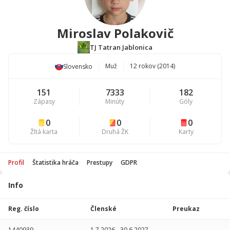
Miroslav Polakovič
TJ Tatran Jablonica
Muž
12 rokov (2014)
Slovensko
151
7333
182
Zápasy
Minúty
Góly
0
0
0
Žltá karta
Druhá ŽK
Karty
Profil
Štatistika hráča
Prestupy
GDPR
Info
Štatistika
hráča
Reg. číslo
Členské
Preukaz
Sezóna
P
1440939
1.7.2026
-
30.6.2027
-