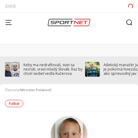
Keby ma nedraftovali, svet sa
Atletický manažér J
nezrúti, vraví mladý Slovák. Raz by
je pokorná hviezda,
chcel sedieť vedľa Kučerova
ako sprievodný jav
Členovia
/
Miroslav Polakovič
Futbal