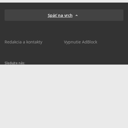
Späť na vrch
Redakcia a kontakty
Vypnutie AdBlock
Sledujte nás:
sportnet.sk
sportnet.sk
Sportnet
sportnet_sk
futbalnet.sk