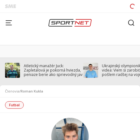
Atletický manažér Juck:
Ukrajinský olympionik
Zapletalová je pokorná hviezda,
videa: Viem si zarobiť,
peniaze berie ako sprievodný jav
pošlem radšej na voj
Členovia
/
Roman Kukla
Futbal