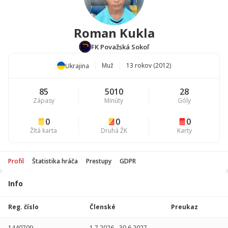
Roman Kukla
FK Považská Sokoľ
Muž
13 rokov (2012)
Ukrajina
85
5010
28
Zápasy
Minúty
Góly
0
0
0
Žltá karta
Druhá ŽK
Karty
Profil
Štatistika hráča
Prestupy
GDPR
Info
Štatistika
hráča
Reg. číslo
Členské
Preukaz
Sezóna
P
1440709
1.7.2026
-
30.6.2027
-