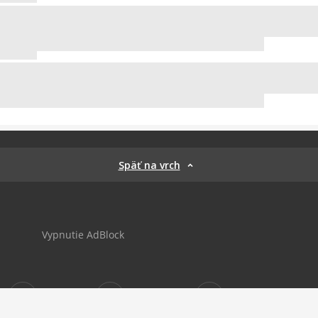
Späť na vrch
Vypnutie AdBlock
Sportnet
sportnet_sk
futbalnet.sk