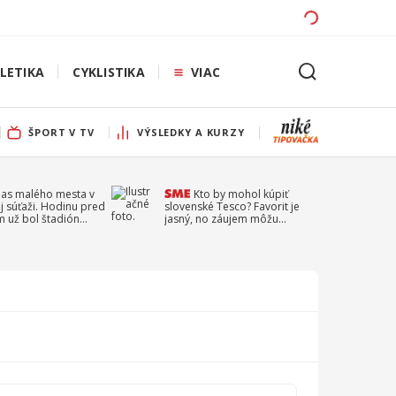
LETIKA
CYKLISTIKA
VIAC
ŠPORT V TV
VÝSLEDKY A KURZY
pas malého mesta v
Kto by mohol kúpiť
j súťaži. Hodinu pred
slovenské Tesco? Favorit je
 už bol štadión
jasný, no záujem môžu
ý
prejaviť aj ďalší