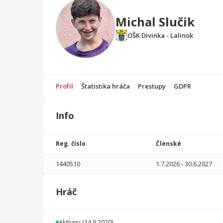
Michal Slučik
OŠK Divinka - Lalinok
Profil
Štatistika hráča
Prestupy
GDPR
Info
Štatistika
hráča
Reg. číslo
Členské
Sezóna
P
1440510
1.7.2026
-
30.6.2027
2025/2026
25
1802
4
2
0
0
Hráč
2024/2025
30
2001
48
3
0
0
2023/2024
21
1270
22
1
0
0
Aktívny
(14.9.2020)