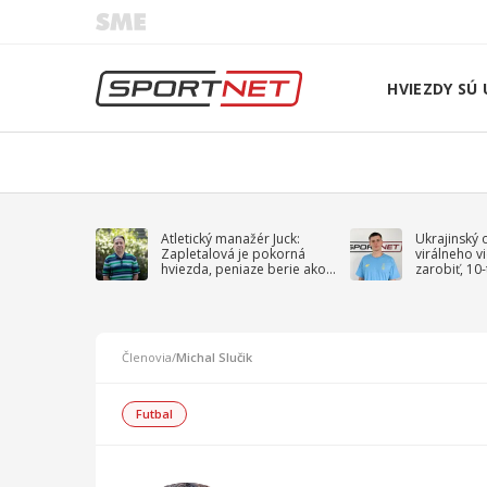
HVIEZDY SÚ 
Atletický manažér Juck:
Ukrajinský 
Zapletalová je pokorná
virálneho v
hviezda, peniaze berie ako
zarobiť, 10
sprievodný jav
na vojnu
Členovia
/
Michal Slučik
Futbal