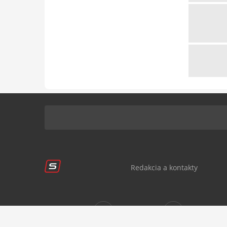
Redakcia a kontakty
Sledujte nás:
sportnet.sk
sportnet.sk