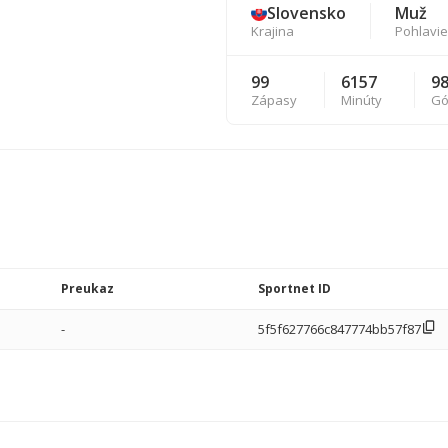
Slovensko
Muž
Krajina
Pohlavie
99
6157
9
Zápasy
Minúty
Gó
Preukaz
Sportnet ID
-
5f5f627766c847774bb57f87