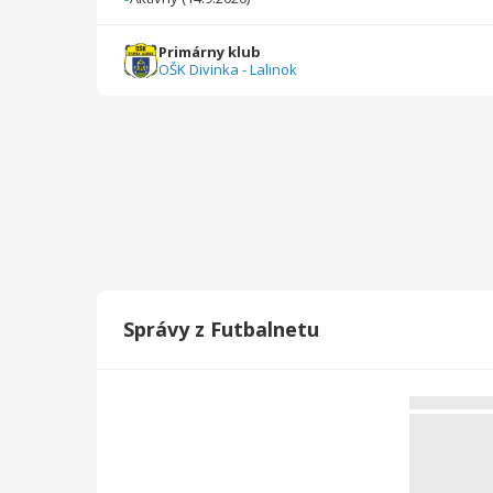
2022/2023
19
1065
24
0
0
0
Primárny klub
OŠK Divinka - Lalinok
2020/2021
4
19
0
0
0
0
Celkovo
99
6157
98
6
0
0
Správy z Futbalnetu