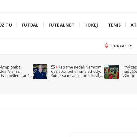
UŽ TU
FUTBAL
FUTBALNET
HOKEJ
TENIS
AT
PODCASTY
olympionik z
Keď sme nedali Nemcom
Prvý zá
idea: Viem si
desiatku, behali sme schody.
najvyšše
-tisíc pošlem radšej
Sutter sa mi ani nepozdravil,
výkopom
spomína Droppa
uzavret