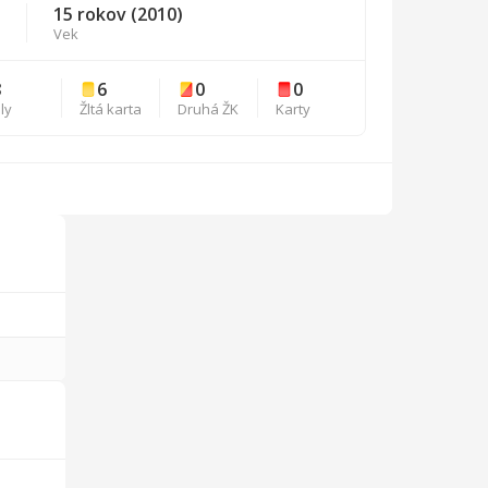
15 rokov (2010)
Vek
8
6
0
0
ly
Žltá karta
Druhá ŽK
Karty