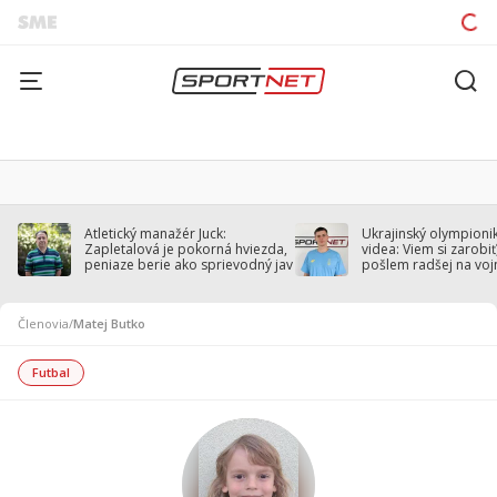
Atletický manažér Juck:
Ukrajinský olympionik
Zapletalová je pokorná hviezda,
videa: Viem si zarobiť,
peniaze berie ako sprievodný jav
pošlem radšej na voj
Členovia
/
Matej Butko
Futbal