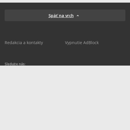
Späť na vrch
Redakcia a kontakty
Vypnutie AdBlock
Sledujte nás:
sportnet.sk
sportnet.sk
Sportnet
sportnet_sk
futbalnet.sk