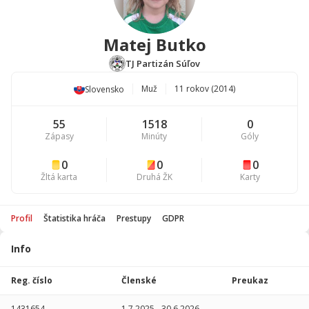
Matej Butko
TJ Partizán Súľov
Muž
11 rokov (2014)
Slovensko
55
1518
0
Zápasy
Minúty
Góly
0
0
0
Žltá karta
Druhá ŽK
Karty
Profil
Štatistika hráča
Prestupy
GDPR
Info
Štatistika
hráča
Reg. číslo
Členské
Preukaz
Sezóna
P
1431654
1.7.2025
-
30.6.2026
-