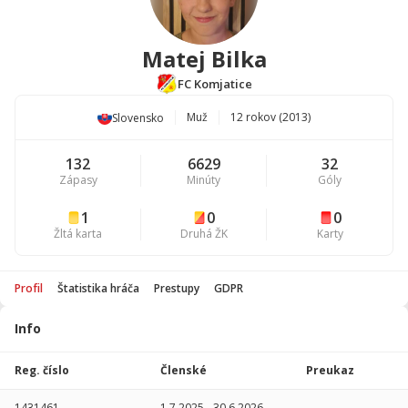
Matej Bilka
FC Komjatice
Muž
12 rokov (2013)
Slovensko
132
6629
32
Zápasy
Minúty
Góly
1
0
0
Žltá karta
Druhá ŽK
Karty
Profil
Štatistika hráča
Prestupy
GDPR
Info
Štatistika
hráča
Reg. číslo
Členské
Preukaz
Sezóna
P
1431461
1.7.2025
-
30.6.2026
-