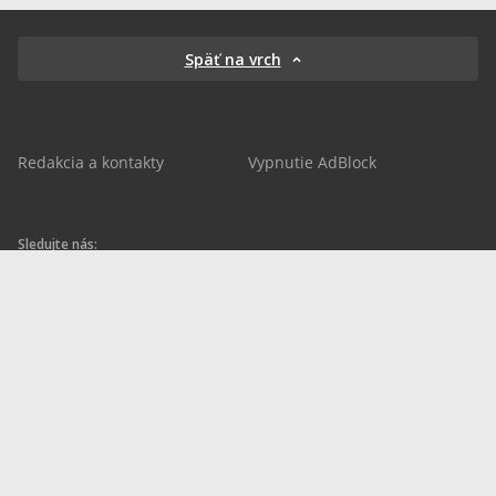
Späť na vrch
Redakcia a kontakty
Vypnutie AdBlock
Sledujte nás:
sportnet.sk
sportnet.sk
Sportnet
sportnet_sk
futbalnet.sk