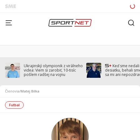
Ukrajinský olympionik z virálneho
Keď sme nedal
videa: Viem si zarobiť, 10-tisíc
desiatku, behali sm
pošlem radšej na vojnu
sa mi ani nepozdra
Droppa
Členovia
/
Matej Bilka
Futbal