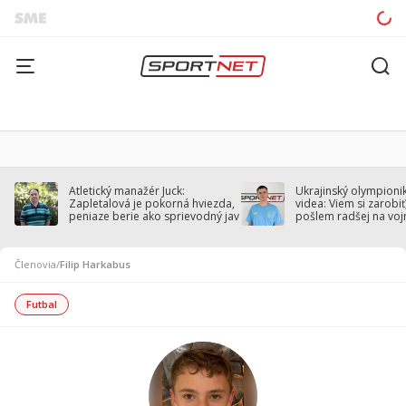
Atletický manažér Juck:
Ukrajinský olympionik
Zapletalová je pokorná hviezda,
videa: Viem si zarobiť,
peniaze berie ako sprievodný jav
pošlem radšej na voj
Členovia
/
Filip Harkabus
Futbal