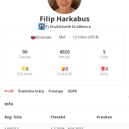
Filip Harkabus
TJ Družstevník Dražkovce
Muž
12 rokov (2014)
Slovensko
90
4920
5
Zápasy
Minúty
Góly
0
0
0
Žltá karta
Druhá ŽK
Karty
Profil
Štatistika hráča
Prestupy
GDPR
Info
Štatistika
hráča
Reg. číslo
Členské
Preukaz
Sezóna
P
1443717
1.7.2026
-
30.6.2027
-