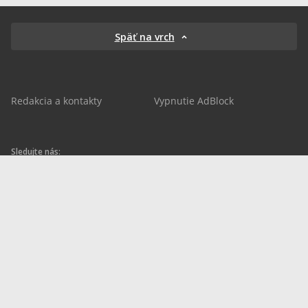
Späť na vrch
Redakcia a kontakty
Vypnutie AdBlock
Sledujte nás:
sportnet.sk
sportnet.sk
Sportnet
sportnet_sk
futbalnet.sk