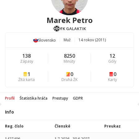
Marek Petro
FK GALAKTIK
Muž
14 rokov (2011)
Slovensko
138
8250
12
Zápasy
Minúty
Góly
1
0
0
Žltá karta
Druhá ŽK
Karty
Profil
Štatistika hráča
Prestupy
GDPR
Info
Štatistika
hráča
Reg. číslo
Členské
Preukaz
Sezóna
P
1427496
1.7.2026
-
30.6.2027
-