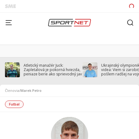
Atletický manažér Juck:
Ukrajinský olympionik
Zapletalová je pokorná hviezda,
videa: Viem si zarobiť,
peniaze berie ako sprievodný jav
pošlem radšej na voj
Členovia
/
Marek Petro
Futbal