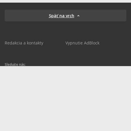
Späť na vrch
Redakcia a kontakty
Vypnutie AdBlock
Sledujte nás:
sportnet.sk
sportnet.sk
Sportnet
sportnet_sk
futbalnet.sk