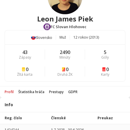
Leon James Piek
FC Slovan Hlohovec
Muž
12 rokov (2013)
Slovensko
43
2490
5
Zápasy
Minúty
Góly
0
0
0
Žltá karta
Druhá ŽK
Karty
Profil
Štatistika hráča
Prestupy
GDPR
Info
Štatistika
hráča
Reg. číslo
Členské
Preukaz
Sezóna
P
1424744
1.7.2025
-
30.6.2026
-