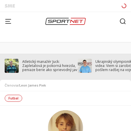
Atletický manažér Juck:
Ukrajinský olympionik
Zapletalová je pokorná hviezda,
videa: Viem si zarobiť,
peniaze berie ako sprievodný jav
pošlem radšej na voj
Členovia
/
Leon James Piek
Futbal