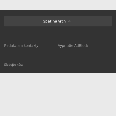
Späť na vrch
Redakcia a kontakty
Vypnutie AdBlock
Sledujte nás:
sportnet.sk
sportnet.sk
Sportnet
sportnet_sk
futbalnet.sk