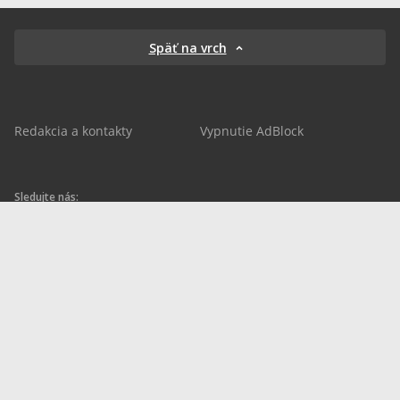
Späť na vrch
Redakcia a kontakty
Vypnutie AdBlock
Sledujte nás:
sportnet.sk
sportnet.sk
Sportnet
sportnet_sk
futbalnet.sk