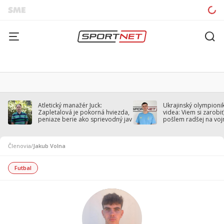
Atletický manažér Juck:
Ukrajinský olympionik
Zapletalová je pokorná hviezda,
videa: Viem si zarobiť,
peniaze berie ako sprievodný jav
pošlem radšej na voj
Členovia
/
Jakub Volna
Futbal