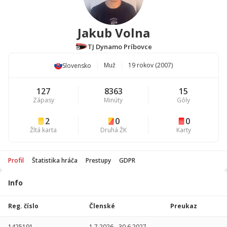
Jakub Volna
TJ Dynamo Príbovce
Muž
19 rokov (2007)
Slovensko
127
8363
15
Zápasy
Minúty
Góly
2
0
0
Žltá karta
Druhá ŽK
Karty
Profil
Štatistika hráča
Prestupy
GDPR
Info
Štatistika
hráča
Reg. číslo
Členské
Preukaz
Sezóna
P
1425191
1.7.2026
-
30.6.2027
-