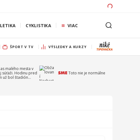
LETIKA
CYKLISTIKA
VIAC
ŠPORT V TV
VÝSLEDKY A KURZY
pas malého mesta v
j súťaži. Hodinu pred
Toto nie je normálne
 už bol štadión
ý