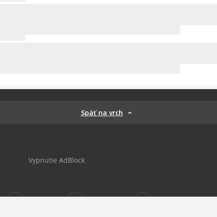
Späť na vrch
Vypnutie AdBlock
Sportnet
sportnet_sk
futbalnet.sk