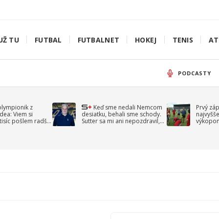
UŽ TU
FUTBAL
FUTBALNET
HOKEJ
TENIS
AT
PODCASTY
olympionik z
Keď sme nedali Nemcom
Prvý zá
idea: Viem si
desiatku, behali sme schody.
najvyšše
-tisíc pošlem radšej
Sutter sa mi ani nepozdravil,
výkopom
spomína Droppa
uzavret