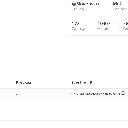
Slovensko
Muž
Krajina
Pohlavie
172
10307
3
Zápasy
Minúty
Gó
Preukaz
Sportnet ID
-
5d65997986dc8b7238357d6a