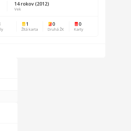
14 rokov (2012)
Vek
8
1
0
0
ly
Žltá karta
Druhá ŽK
Karty