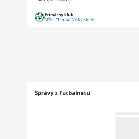
2022/2023
21
1260
11
0
0
0
Primárny klub
MŠK - Thermál Veľký Meder
2021/2022
27
1410
0
0
0
0
2020/2021
11
550
1
0
0
0
2019/2020
9
450
0
0
0
0
Celkovo
172
10307
38
1
0
0
Správy z Futbalnetu