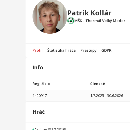
Patrik Kollár
MŠK - Thermál Veľký Meder
Profil
Štatistika hráča
Prestupy
GDPR
Info
Štatistika
hráča
Reg. číslo
Členské
Sezóna
P
1420917
1.7.2025
-
30.6.2026
2025/2026
29
2257
1
0
0
0
Hráč
2024/2025
25
1440
16
0
0
0
2023/2024
50
2940
9
1
0
0
Aktívny
(31.7.2019)