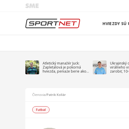
HVIEZDY SÚ 
Atletický manažér Juck:
Ukrajinský 
Zapletalová je pokorná
virálneho v
hviezda, peniaze berie ako
zarobiť, 10
sprievodný jav
na vojnu
Členovia
/
Patrik Kollár
Futbal