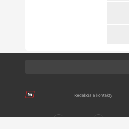
Redakcia a kontakty
Sledujte nás:
sportnet.sk
sportnet.sk