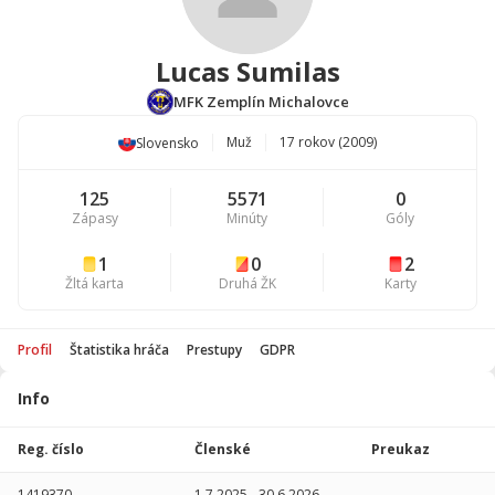
Lucas Sumilas
MFK Zemplín Michalovce
Muž
17 rokov (2009)
Slovensko
125
5571
0
Zápasy
Minúty
Góly
1
0
2
Žltá karta
Druhá ŽK
Karty
Profil
Štatistika hráča
Prestupy
GDPR
Info
Štatistika
hráča
Reg. číslo
Členské
Preukaz
Sezóna
P
1419370
1.7.2025
-
30.6.2026
-