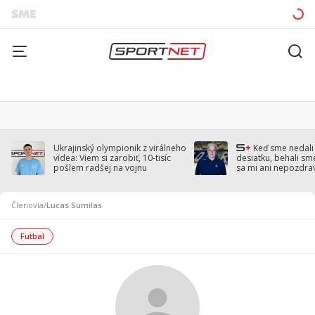
Ukrajinský olympionik z virálneho
Keď sme nedal
videa: Viem si zarobiť, 10-tisíc
desiatku, behali sm
pošlem radšej na vojnu
sa mi ani nepozdra
Droppa
Členovia
/
Lucas Sumilas
Futbal