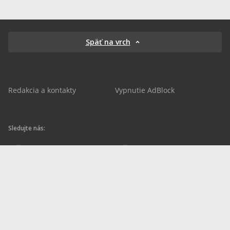
Späť na vrch
Redakcia a kontakty
Vypnutie AdBlock
Sledujte nás:
sportnet.sk
sportnet.sk
Sportnet
sportnet_sk
futbalnet.sk