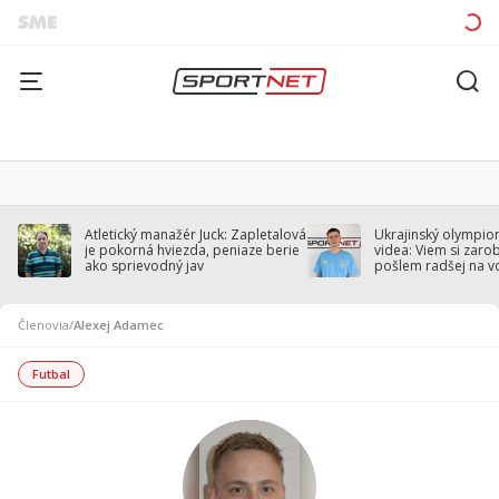
Atletický manažér Juck: Zapletalová
Ukrajinský olympion
je pokorná hviezda, peniaze berie
videa: Viem si zarobi
ako sprievodný jav
pošlem radšej na v
Členovia
/
Alexej Adamec
Futbal