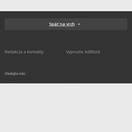
Späť na vrch
Redakcia a kontakty
Vypnutie AdBlock
Sledujte nás:
sportnet.sk
sportnet.sk
Sportnet
sportnet_sk
futbalnet.sk