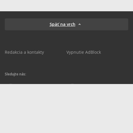
Späť na vrch
Redakcia a kontakty
Vypnutie AdBlock
Sledujte nás:
sportnet.sk
sportnet.sk
Sportnet
sportnet_sk
futbalnet.sk