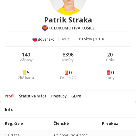
Patrik Straka
FC LOKOMOTÍVA KOŠICE
Muž
16 rokov (2010)
Slovensko
140
8396
20
Zápasy
Minúty
Góly
5
0
0
Žltá karta
Druhá ŽK
Karty
Profil
Štatistika hráča
Prestupy
GDPR
Info
Štatistika
hráča
Reg. číslo
Členské
Preukaz
Sezóna
P
1417878
1.7.2026
-
30.6.2027
-