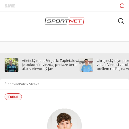
Atletický manažér Juck: Zapletalová
Ukrajinský olympion
je pokorná hviezda, peniaze berie
videa: Viem si zarobi
ako sprievodný jav
pošlem radšej na v
Členovia
/
Patrik Straka
Futbal