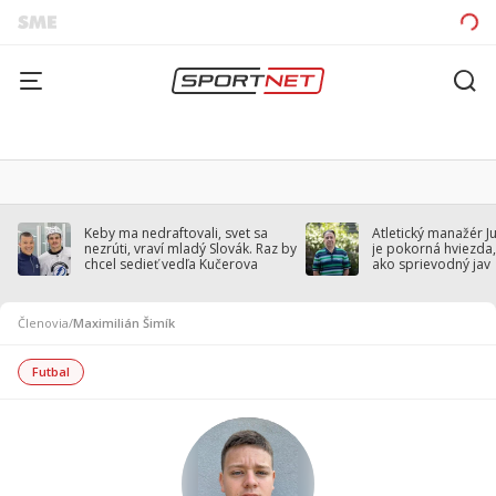
Keby ma nedraftovali, svet sa
Atletický manažér J
nezrúti, vraví mladý Slovák. Raz by
je pokorná hviezda,
chcel sedieť vedľa Kučerova
ako sprievodný jav
Členovia
/
Maximilián Šimík
Futbal