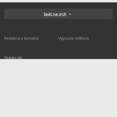
Späť na vrch
Redakcia a kontakty
Vypnutie AdBlock
Sledujte nás:
sportnet.sk
sportnet.sk
Sportnet
sportnet_sk
futbalnet.sk