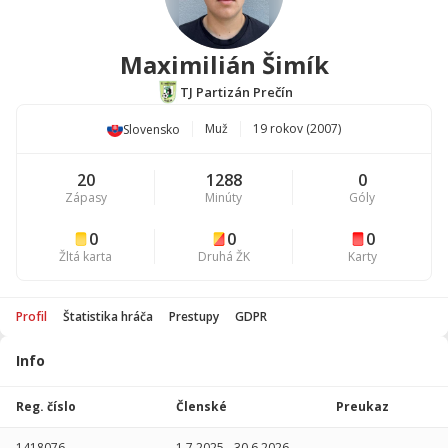
Maximilián Šimík
TJ Partizán Prečín
Muž
19 rokov (2007)
Slovensko
20
1288
0
Zápasy
Minúty
Góly
0
0
0
Žltá karta
Druhá ŽK
Karty
Profil
Štatistika hráča
Prestupy
GDPR
Info
Štatistika
hráča
Reg. číslo
Členské
Preukaz
Sezóna
P
1418076
1.7.2025
-
30.6.2026
-