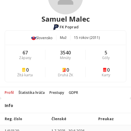
Samuel Malec
FK Poprad
Muž
15 rokov (2011)
Slovensko
67
3540
5
Zápasy
Minúty
Góly
0
0
0
Žltá karta
Druhá ŽK
Karty
Profil
Štatistika hráča
Prestupy
GDPR
Info
Štatistika
hráča
Reg. číslo
Členské
Preukaz
Sezóna
P
1410129
1.7.2025
-
30.6.2026
-