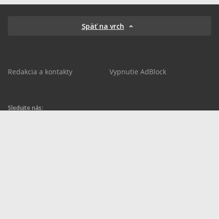
Späť na vrch
Redakcia a kontakty
Vypnutie AdBlock
Sledujte nás:
sportnet.sk
sportnet.sk
Sportnet
sportnet_sk
futbalnet.sk