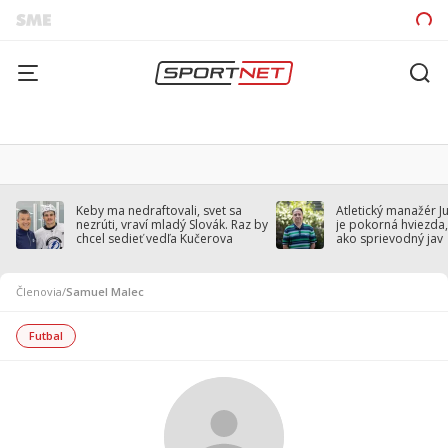
Keby ma nedraftovali, svet sa
Atletický manažér J
nezrúti, vraví mladý Slovák. Raz by
je pokorná hviezda,
chcel sedieť vedľa Kučerova
ako sprievodný jav
Členovia
/
Samuel Malec
Futbal