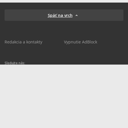
Späť na vrch
Redakcia a kontakty
Vypnutie AdBlock
Sledujte nás:
sportnet.sk
sportnet.sk
Sportnet
sportnet_sk
futbalnet.sk