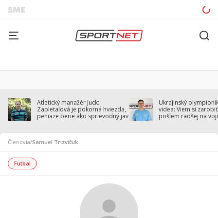
Atletický manažér Juck:
Ukrajinský olympionik
Zapletalová je pokorná hviezda,
videa: Viem si zarobiť,
peniaze berie ako sprievodný jav
pošlem radšej na voj
Členovia
/
Samuel Trizvičuk
Futbal