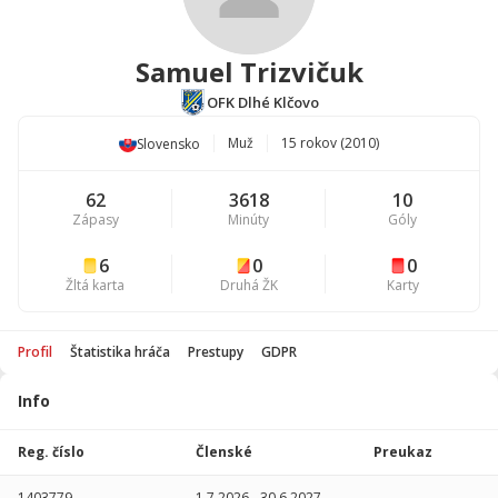
Samuel Trizvičuk
OFK Dlhé Klčovo
Muž
15 rokov (2010)
Slovensko
62
3618
10
Zápasy
Minúty
Góly
6
0
0
Žltá karta
Druhá ŽK
Karty
Profil
Štatistika hráča
Prestupy
GDPR
Info
Štatistika
hráča
Reg. číslo
Členské
Preukaz
Sezóna
P
1403779
1.7.2026
-
30.6.2027
-