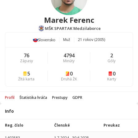
Marek Ferenc
MŠK SPARTAK Medzilaborce
Muž
21 rokov (2005)
Slovensko
76
4794
2
Zápasy
Minúty
Góly
5
0
0
Žltá karta
Druhá ŽK
Karty
Profil
Štatistika hráča
Prestupy
GDPR
Info
Štatistika
hráča
Reg. číslo
Členské
Preukaz
Sezóna
P
1402583
1.7.2024
-
30.6.2025
-