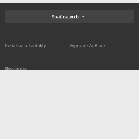
Späť na vrch
Redakcia a kontakty
Vypnutie AdBlock
Sledujte nás:
sportnet.sk
sportnet.sk
Sportnet
sportnet_sk
futbalnet.sk