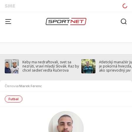
Keby ma nedraftovali, svet sa
Atletický manažér J
nezrúti, vraví mladý Slovák. Raz by
je pokorná hviezda,
chcel sedieť vedľa Kučerova
ako sprievodný jav
Členovia
/
Marek Ferenc
Futbal