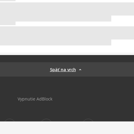
Späť na vrch
Vypnutie AdBlock
Sportnet
sportnet_sk
futbalnet.sk