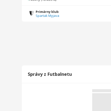
2022/2023
23
1375
1
1
0
0
Primárny klub
Spartak Myjava
2021/2022
28
1680
1
0
0
0
2020/2021
9
540
0
0
0
0
2019/2020
7
350
2
0
0
0
2018/2019
16
800
0
0
0
0
2017/2018
3
150
0
0
0
0
Celkovo
163
7317
14
2
0
0
Správy z Futbalnetu