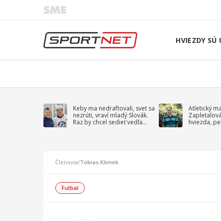
HVIEZDY SÚ 
Keby ma nedraftovali, svet sa
Atletický m
nezrúti, vraví mladý Slovák.
Zapletalov
Raz by chcel sedieť vedľa
hviezda, pe
Kučerova
sprievodný 
Členovia
/
Tobias Klimek
Futbal