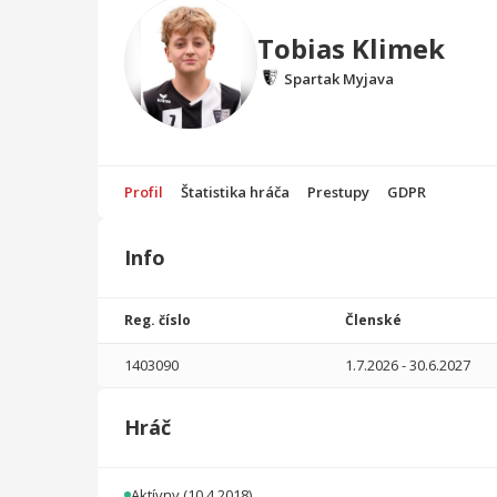
Tobias Klimek
Spartak Myjava
Profil
Štatistika hráča
Prestupy
GDPR
Info
Štatistika
hráča
Reg. číslo
Členské
Sezóna
P
1403090
1.7.2026
-
30.6.2027
2025/2026
25
458
2
0
0
0
Hráč
2024/2025
24
965
2
1
0
0
2023/2024
28
999
6
0
0
0
Aktívny
(10.4.2018)