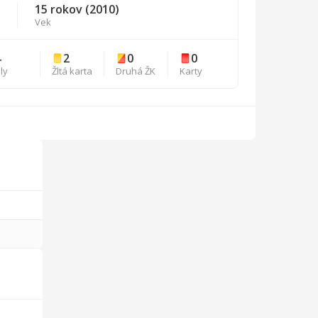
15 rokov (2010)
Vek
4
2
0
0
ly
Žltá karta
Druhá ŽK
Karty