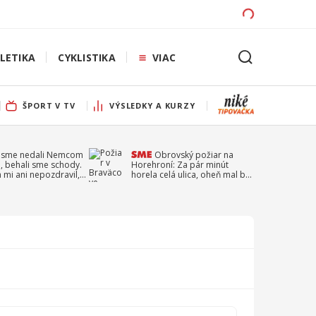
LETIKA
CYKLISTIKA
VIAC
ŠPORT V TV
VÝSLEDKY A KURZY
 sme nedali Nemcom
Obrovský požiar na
, behali sme schody.
Horehroní: Za pár minút
a mi ani nepozdravil,
horela celá ulica, oheň mal byť
a Droppa
založený úmyselne