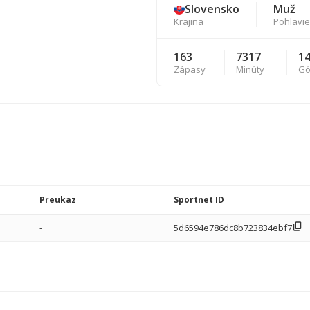
Slovensko
Muž
Krajina
Pohlavie
163
7317
1
Zápasy
Minúty
Gó
Preukaz
Sportnet ID
-
5d6594e786dc8b723834ebf7