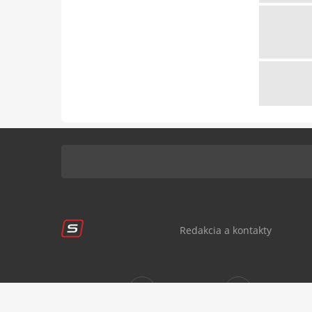
Redakcia a kontakty
Sledujte nás:
sportnet.sk
sportnet.sk