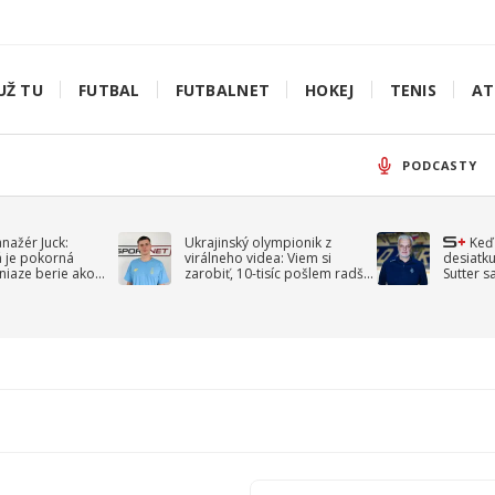
UŽ TU
FUTBAL
FUTBALNET
HOKEJ
TENIS
AT
PODCASTY
anažér Juck:
Ukrajinský olympionik z
Keď
á je pokorná
virálneho videa: Viem si
desiatku
niaze berie ako
zarobiť, 10-tisíc pošlem radšej
Sutter s
jav
na vojnu
spomín