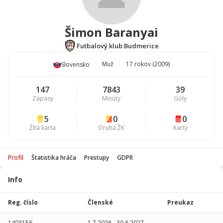
Šimon Baranyai
Futbalový klub Budmerice
Muž
17 rokov (2009)
Slovensko
147
7843
39
Zápasy
Minúty
Góly
5
0
0
Žltá karta
Druhá ŽK
Karty
Profil
Štatistika hráča
Prestupy
GDPR
Info
Štatistika
hráča
Reg. číslo
Členské
Preukaz
Sezóna
P
1403156
1.7.2026
-
30.6.2027
-