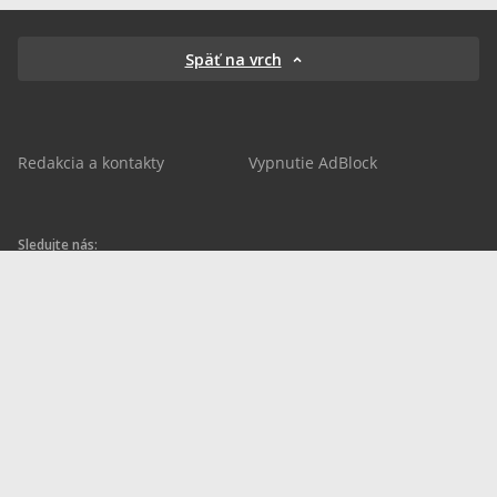
Späť na vrch
Redakcia a kontakty
Vypnutie AdBlock
Sledujte nás:
sportnet.sk
sportnet.sk
Sportnet
sportnet_sk
futbalnet.sk