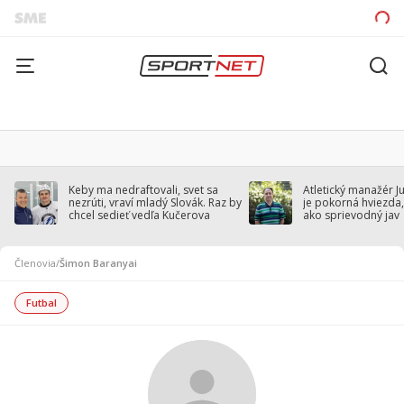
Keby ma nedraftovali, svet sa
Atletický manažér J
nezrúti, vraví mladý Slovák. Raz by
je pokorná hviezda,
chcel sedieť vedľa Kučerova
ako sprievodný jav
Členovia
/
Šimon Baranyai
Futbal