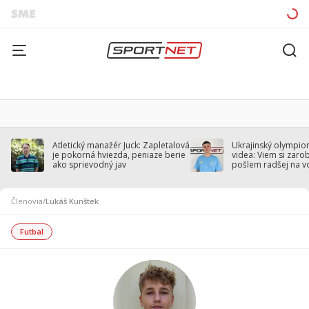
Atletický manažér Juck: Zapletalová
Ukrajinský olympion
je pokorná hviezda, peniaze berie
videa: Viem si zarobi
ako sprievodný jav
pošlem radšej na v
Členovia
/
Lukáš Kunštek
Futbal