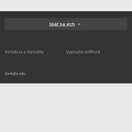
Späť na vrch
Redakcia a kontakty
Vypnutie AdBlock
Sledujte nás:
sportnet.sk
sportnet.sk
Sportnet
sportnet_sk
futbalnet.sk