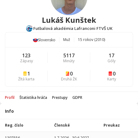
Lukáš Kunštek
Futbalová akadémia Lafranconi FTVŠ UK
Muž
15 rokov (2010)
Slovensko
123
5117
17
Zápasy
Minúty
Góly
1
0
0
Žltá karta
Druhá ŽK
Karty
Profil
Štatistika hráča
Prestupy
GDPR
Info
Štatistika
hráča
Reg. číslo
Členské
Preukaz
Sezóna
P
1397556
1.7.2026
-
30.6.2027
-