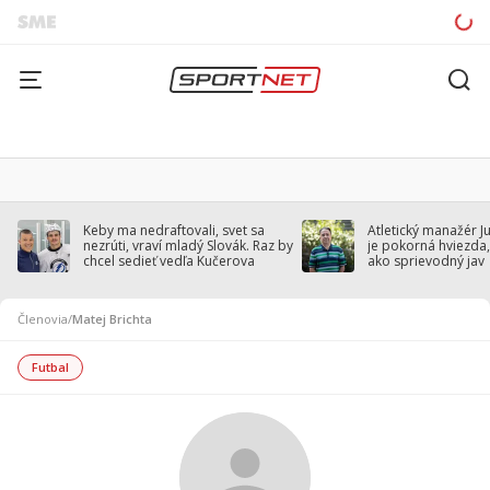
Keby ma nedraftovali, svet sa
Atletický manažér J
nezrúti, vraví mladý Slovák. Raz by
je pokorná hviezda,
chcel sedieť vedľa Kučerova
ako sprievodný jav
Členovia
/
Matej Brichta
Futbal