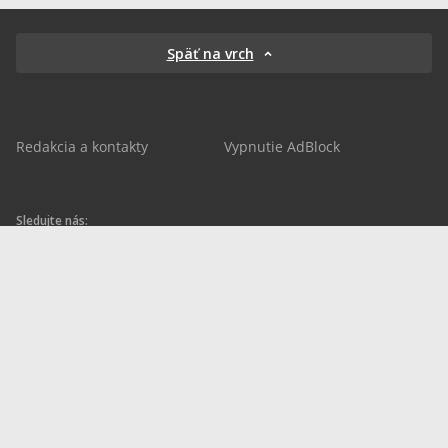
Späť na vrch
Redakcia a kontakty
Vypnutie AdBlock
Sledujte nás:
sportnet.sk
sportnet.sk
Sportnet
sportnet_sk
futbalnet.sk