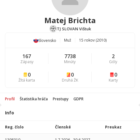
Matej Brichta
TJ SLOVAN Vištuk
Muž
15 rokov (2010)
Slovensko
167
7738
2
Zápasy
Minúty
Góly
0
0
0
Žltá karta
Druhá ŽK
Karty
Profil
Štatistika hráča
Prestupy
GDPR
Info
Štatistika
hráča
Reg. číslo
Členské
Preukaz
Sezóna
P
1398310
1.7.2026
-
30.6.2027
-