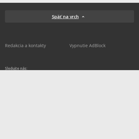
Späť na vrch
Redakcia a kontakty
Vypnutie AdBlock
Sledujte nás:
sportnet.sk
sportnet.sk
Sportnet
sportnet_sk
futbalnet.sk