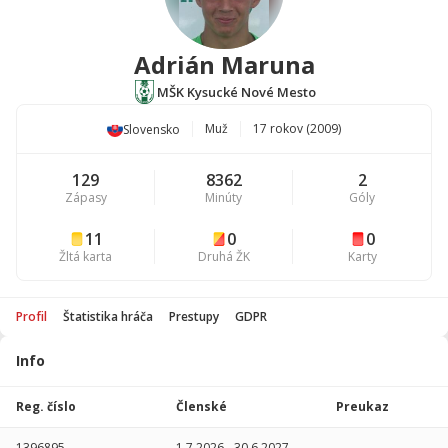
Adrián Maruna
MŠK Kysucké Nové Mesto
Muž
17 rokov (2009)
Slovensko
129
8362
2
Zápasy
Minúty
Góly
11
0
0
Žltá karta
Druhá ŽK
Karty
Profil
Štatistika hráča
Prestupy
GDPR
Info
Štatistika
hráča
Reg. číslo
Členské
Preukaz
Sezóna
P
1396895
1.7.2026
-
30.6.2027
-