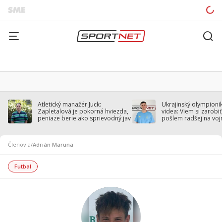
Atletický manažér Juck:
Ukrajinský olympionik
Zapletalová je pokorná hviezda,
videa: Viem si zarobiť,
peniaze berie ako sprievodný jav
pošlem radšej na voj
Členovia
/
Adrián Maruna
Futbal