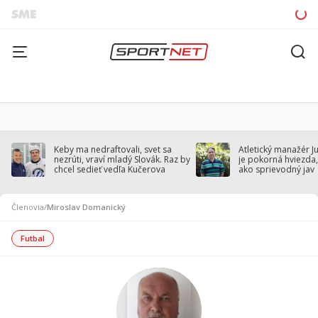
Keby ma nedraftovali, svet sa
Atletický manažér J
nezrúti, vraví mladý Slovák. Raz by
je pokorná hviezda,
chcel sedieť vedľa Kučerova
ako sprievodný jav
Členovia
/
Miroslav Domanický
Futbal