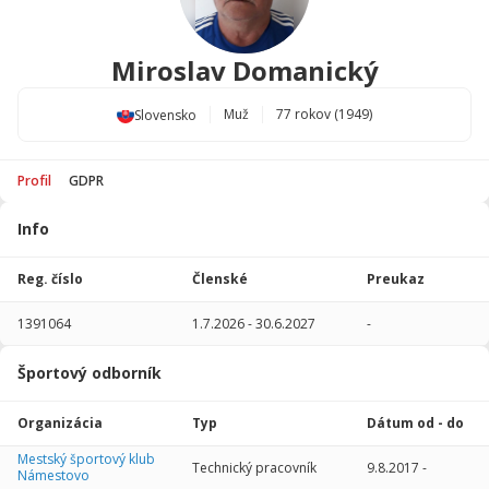
Miroslav Domanický
Muž
77 rokov (1949)
Slovensko
Profil
GDPR
Info
Štatistika
hráča
Reg. číslo
Členské
Preukaz
Sezóna
P
1391064
1.7.2026
-
30.6.2027
-
Žiadne údaje
Športový odborník
Organizácia
Typ
Dátum od - do
Mestský športový klub
Technický pracovník
9.8.2017
-
Námestovo