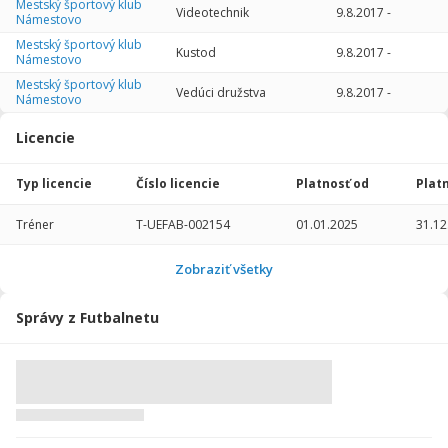
Mestský športový klub
Videotechnik
9.8.2017
-
Námestovo
Mestský športový klub
Kustod
9.8.2017
-
Námestovo
Mestský športový klub
Vedúci družstva
9.8.2017
-
Námestovo
Licencie
Typ licencie
Číslo licencie
Platnosť od
Plat
Tréner
T-UEFAB-002154
01.01.2025
31.12
Tréner
T-UEFAB-002154
15.06.2018
30.06
Tréner
T-UEFAB-002154
01.07.2021
31.12
Zobraziť všetky
Správy z Futbalnetu