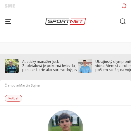
Atletický manažér Juck:
Ukrajinský olympionik
Zapletalová je pokorná hviezda,
videa: Viem si zarobiť,
peniaze berie ako sprievodný jav
pošlem radšej na voj
Členovia
/
Martin Bujna
Futbal