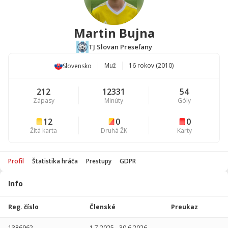
Martin Bujna
TJ Slovan Preseľany
Muž
16 rokov (2010)
Slovensko
212
12331
54
Zápasy
Minúty
Góly
12
0
0
Žltá karta
Druhá ŽK
Karty
Profil
Štatistika hráča
Prestupy
GDPR
Info
Štatistika
hráča
Reg. číslo
Členské
Preukaz
Sezóna
P
1386962
1.7.2025
-
30.6.2026
-