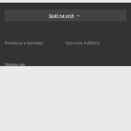
Späť na vrch
Redakcia a kontakty
Vypnutie AdBlock
Sledujte nás:
sportnet.sk
sportnet.sk
Sportnet
sportnet_sk
futbalnet.sk