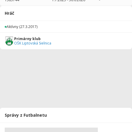
2025/2026
24
579
1
0
0
0
Hráč
2024/2025
18
1260
1
0
0
0
Aktívny
(27.3.2017)
Celkovo
42
1839
2
0
0
0
Primárny klub
OŠK Liptovská Sielnica
Správy z Futbalnetu