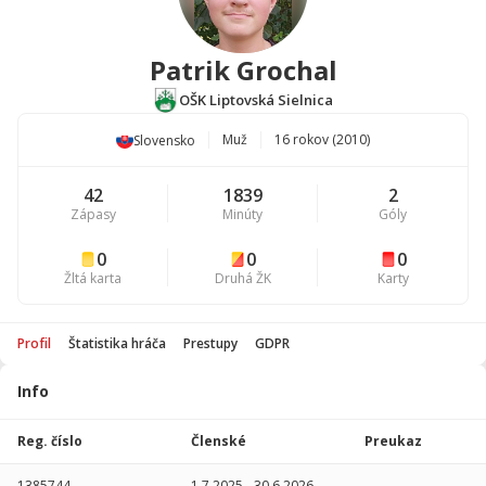
Patrik Grochal
OŠK Liptovská Sielnica
Muž
16 rokov (2010)
Slovensko
42
1839
2
Zápasy
Minúty
Góly
0
0
0
Žltá karta
Druhá ŽK
Karty
Profil
Štatistika hráča
Prestupy
GDPR
Info
Štatistika
hráča
Reg. číslo
Členské
Preukaz
Sezóna
P
1385744
1.7.2025
-
30.6.2026
-