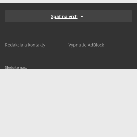
Späť na vrch
Redakcia a kontakty
Vypnutie AdBlock
Sledujte nás:
sportnet.sk
sportnet.sk
Sportnet
sportnet_sk
futbalnet.sk