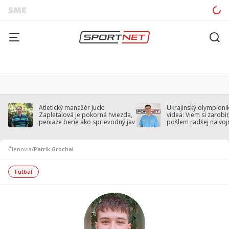
Atletický manažér Juck:
Ukrajinský olympionik
Zapletalová je pokorná hviezda,
videa: Viem si zarobiť,
peniaze berie ako sprievodný jav
pošlem radšej na voj
Členovia
/
Patrik Grochal
Futbal