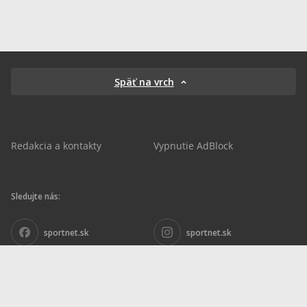
Späť na vrch
Redakcia a kontakty
Vypnutie AdBlock
Sledujte nás:
sportnet.sk
sportnet.sk
Sportnet
sportnet_sk