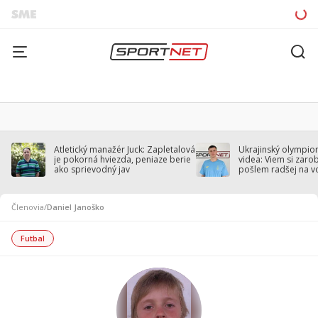
Atletický manažér Juck: Zapletalová
Ukrajinský olympion
je pokorná hviezda, peniaze berie
videa: Viem si zarobi
ako sprievodný jav
pošlem radšej na v
Členovia
/
Daniel Janoško
Futbal