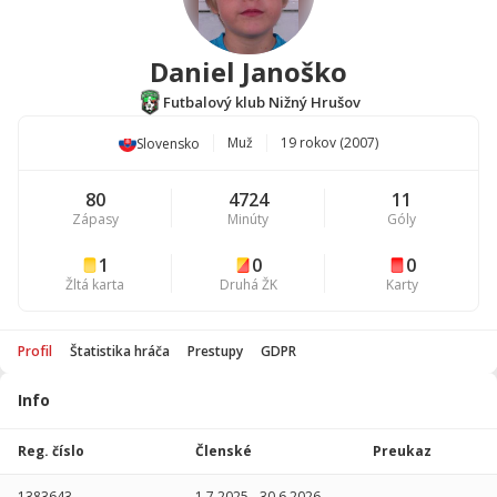
Daniel Janoško
Futbalový klub Nižný Hrušov
Muž
19 rokov (2007)
Slovensko
80
4724
11
Zápasy
Minúty
Góly
1
0
0
Žltá karta
Druhá ŽK
Karty
Profil
Štatistika hráča
Prestupy
GDPR
Info
Štatistika
hráča
Reg. číslo
Členské
Preukaz
Sezóna
P
1383643
1.7.2025
-
30.6.2026
-