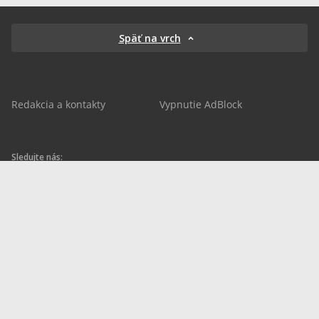
Späť na vrch
Redakcia a kontakty
Vypnutie AdBlock
Sledujte nás:
sportnet.sk
sportnet.sk
Sportnet
sportnet_sk
futbalnet.sk