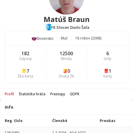
Matúš Braun
FK Slovan Duslo Šaľa
Muž
18 rokov (2008)
Slovensko
182
12500
6
Zápasy
Minúty
Góly
7
0
1
Žltá karta
Druhá ŽK
Karty
Profil
Štatistika hráča
Prestupy
GDPR
Info
Štatistika
hráča
Reg. číslo
Členské
Preukaz
Sezóna
P
1382089
1.7.2026
-
30.6.2027
-