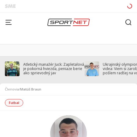
Atletický manažér Juck: Zapletalová
Ukrajinský olympion
je pokorná hviezda, peniaze berie
videa: Viem si zarobi
ako sprievodný jav
pošlem radšej na v
Členovia
/
Matúš Braun
Futbal