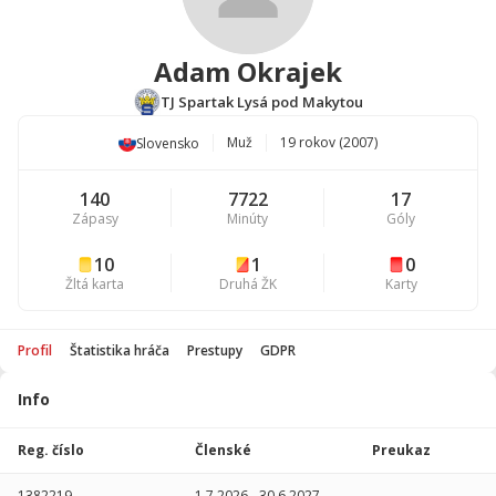
Adam Okrajek
TJ Spartak Lysá pod Makytou
Muž
19 rokov (2007)
Slovensko
140
7722
17
Zápasy
Minúty
Góly
10
1
0
Žltá karta
Druhá ŽK
Karty
Profil
Štatistika hráča
Prestupy
GDPR
Info
Štatistika
hráča
Reg. číslo
Členské
Preukaz
Sezóna
P
1382219
1.7.2026
-
30.6.2027
-