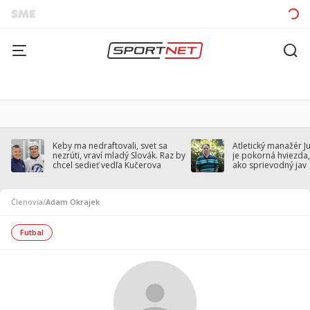
Keby ma nedraftovali, svet sa
Atletický manažér J
nezrúti, vraví mladý Slovák. Raz by
je pokorná hviezda,
chcel sedieť vedľa Kučerova
ako sprievodný jav
Členovia
/
Adam Okrajek
Futbal