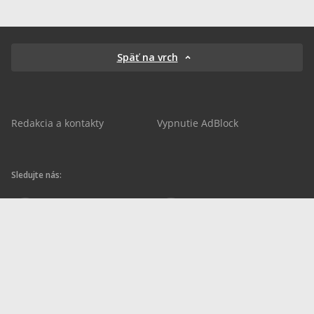
Späť na vrch
Redakcia a kontakty
Vypnutie AdBlock
Sledujte nás:
sportnet.sk
sportnet.sk
Sportnet
sportnet_sk
futbalnet.sk