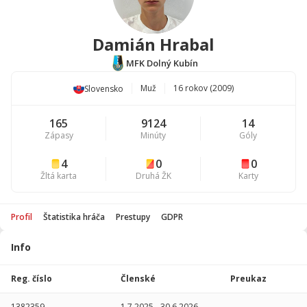
Damián Hrabal
MFK Dolný Kubín
Muž
16 rokov (2009)
Slovensko
165
9124
14
Zápasy
Minúty
Góly
4
0
0
Žltá karta
Druhá ŽK
Karty
Profil
Štatistika hráča
Prestupy
GDPR
Info
Štatistika
hráča
Reg. číslo
Členské
Preukaz
Sezóna
P
1382359
1.7.2025
-
30.6.2026
-