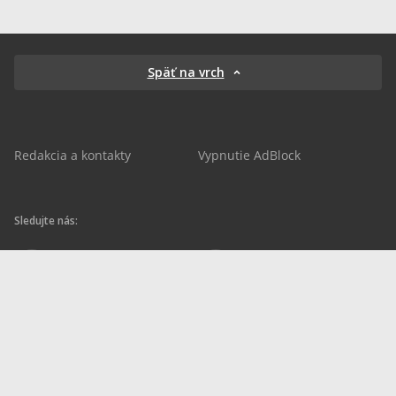
Späť na vrch
Redakcia a kontakty
Vypnutie AdBlock
Sledujte nás:
sportnet.sk
sportnet.sk
Sportnet
sportnet_sk
futbalnet.sk