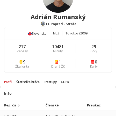
Adrián Rumanský
FC Poprad - Stráže
Muž
16 rokov (2009)
Slovensko
217
10481
29
Zápasy
Minúty
Góly
9
1
0
Žltá karta
Druhá ŽK
Karty
Profil
Štatistika hráča
Prestupy
GDPR
Info
Štatistika
hráča
Reg. číslo
Členské
Preukaz
Sezóna
P
1382405
1.7.2026
-
30.6.2027
-