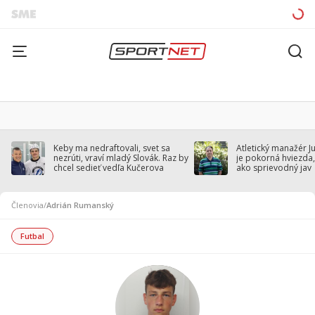
Keby ma nedraftovali, svet sa
Atletický manažér J
nezrúti, vraví mladý Slovák. Raz by
je pokorná hviezda,
chcel sedieť vedľa Kučerova
ako sprievodný jav
Členovia
/
Adrián Rumanský
Futbal