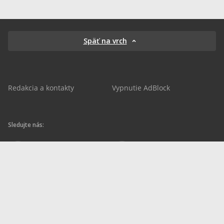
Späť na vrch
Redakcia a kontakty
Vypnutie AdBlock
Sledujte nás:
sportnet.sk
sportnet.sk
Sportnet
sportnet_sk
futbalnet.sk