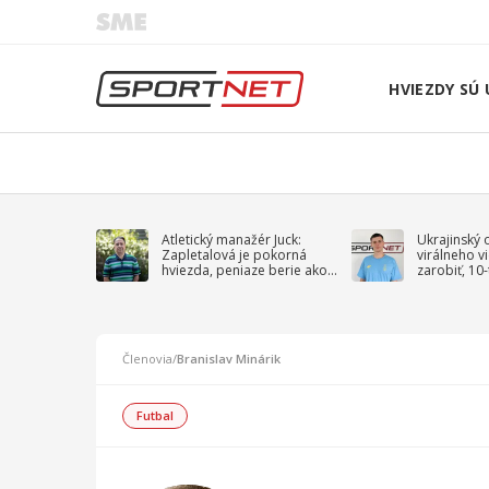
HVIEZDY SÚ 
Atletický manažér Juck:
Ukrajinský 
Zapletalová je pokorná
virálneho v
hviezda, peniaze berie ako
zarobiť, 10
sprievodný jav
na vojnu
Členovia
/
Branislav Minárik
Futbal