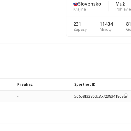
Slovensko
Muž
Krajina
Pohlavie
231
11434
8
Zápasy
Minúty
Gó
Preukaz
Sportnet ID
-
5d658f3286dc8b7238341869