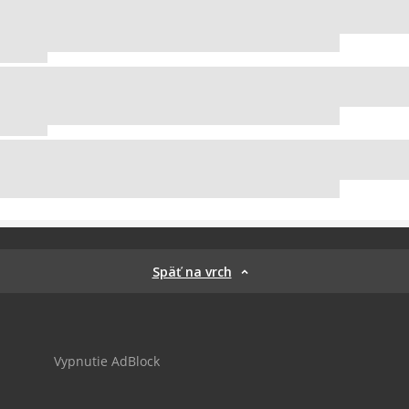
Späť na vrch
Vypnutie AdBlock