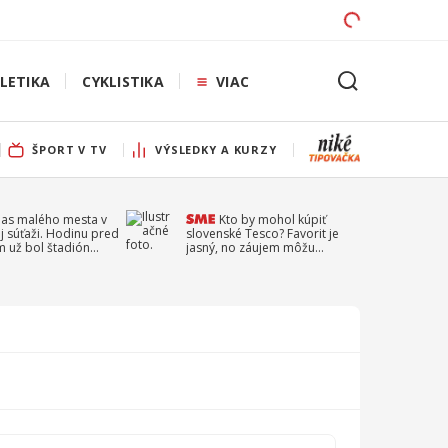
LETIKA
CYKLISTIKA
VIAC
ŠPORT V TV
VÝSLEDKY A KURZY
pas malého mesta v
Kto by mohol kúpiť
j súťaži. Hodinu pred
slovenské Tesco? Favorit je
 už bol štadión
jasný, no záujem môžu
ý
prejaviť aj ďalší