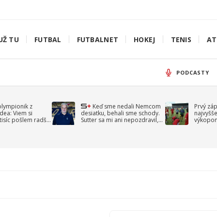
UŽ TU
FUTBAL
FUTBALNET
HOKEJ
TENIS
AT
PODCASTY
olympionik z
Keď sme nedali Nemcom
Prvý zá
idea: Viem si
desiatku, behali sme schody.
najvyšše
-tisíc pošlem radšej
Sutter sa mi ani nepozdravil,
výkopom
spomína Droppa
uzavret