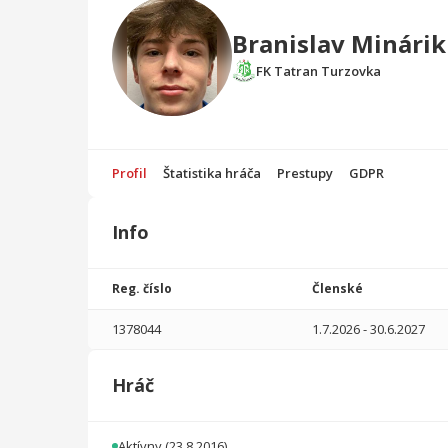
Branislav Minárik
FK Tatran Turzovka
Profil
Štatistika hráča
Prestupy
GDPR
Info
Štatistika
hráča
Reg. číslo
Členské
Sezóna
P
1378044
1.7.2026
-
30.6.2027
2025/2026
35
1905
14
5
0
0
Hráč
2024/2025
21
546
6
2
0
0
2023/2024
31
1426
2
1
0
0
Aktívny
(23.8.2016)