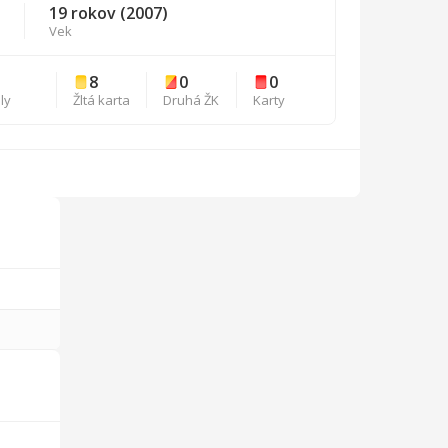
19 rokov (2007)
Vek
1
8
0
0
ly
Žltá karta
Druhá ŽK
Karty